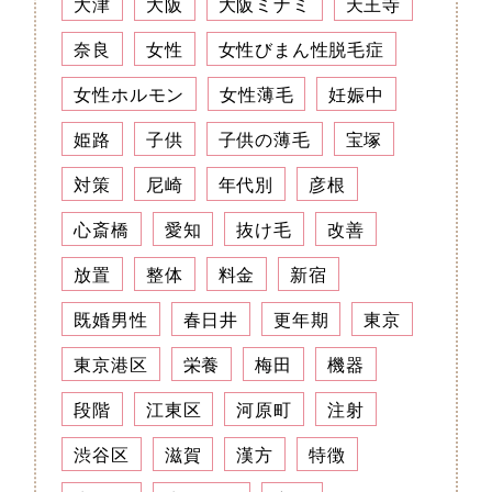
大津
大阪
大阪ミナミ
天王寺
奈良
女性
女性びまん性脱毛症
女性ホルモン
女性薄毛
妊娠中
姫路
子供
子供の薄毛
宝塚
対策
尼崎
年代別
彦根
心斎橋
愛知
抜け毛
改善
放置
整体
料金
新宿
既婚男性
春日井
更年期
東京
東京港区
栄養
梅田
機器
段階
江東区
河原町
注射
渋谷区
滋賀
漢方
特徴