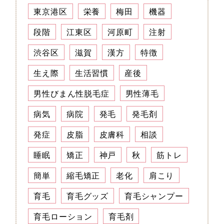
東京港区
栄養
梅田
機器
段階
江東区
河原町
注射
渋谷区
滋賀
漢方
特徴
生え際
生活習慣
産後
男性びまん性脱毛症
男性薄毛
病気
病院
発毛
発毛剤
発症
皮脂
皮膚科
相談
睡眠
矯正
神戸
秋
筋トレ
簡単
縮毛矯正
老化
肩こり
育毛
育毛グッズ
育毛シャンプー
育毛ローション
育毛剤