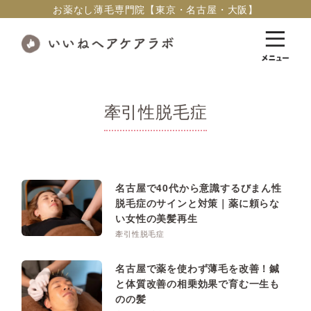
お薬なし薄毛専門院【東京・名古屋・大阪】
牽引性脱毛症
名古屋で40代から意識するびまん性
脱毛症のサインと対策｜薬に頼らな
い女性の美髪再生
牽引性脱毛症
名古屋で薬を使わず薄毛を改善！鍼
と体質改善の相乗効果で育む一生も
のの髪