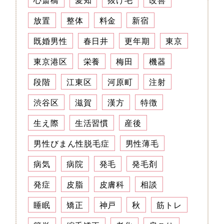
放置
整体
料金
新宿
既婚男性
春日井
更年期
東京
東京港区
栄養
梅田
機器
段階
江東区
河原町
注射
渋谷区
滋賀
漢方
特徴
生え際
生活習慣
産後
男性びまん性脱毛症
男性薄毛
病気
病院
発毛
発毛剤
発症
皮脂
皮膚科
相談
睡眠
矯正
神戸
秋
筋トレ