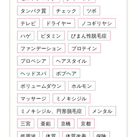
タンパク質
チェック
ツボ
テレビ
ドライヤー
ノコギリヤシ
ハゲ
ビタミン
びまん性脱毛症
ファンデーション
プロテイン
プロペシア
ヘアスタイル
ヘッドスパ
ボブヘア
ボリュームダウン
ホルモン
マッサージ
ミノキシジル
ミノキシジル、円形脱毛症
メンタル
三宮
亜鉛
京橋
京都
低周波
体質
体質改善
保険