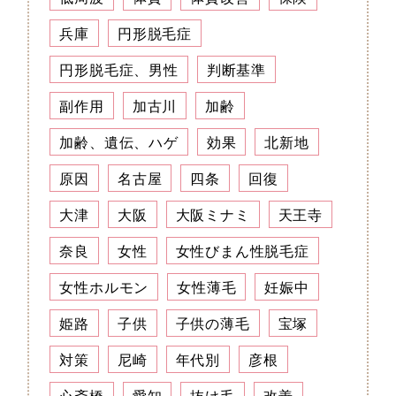
兵庫
円形脱毛症
円形脱毛症、男性
判断基準
副作用
加古川
加齢
加齢、遺伝、ハゲ
効果
北新地
原因
名古屋
四条
回復
大津
大阪
大阪ミナミ
天王寺
奈良
女性
女性びまん性脱毛症
女性ホルモン
女性薄毛
妊娠中
姫路
子供
子供の薄毛
宝塚
対策
尼崎
年代別
彦根
心斎橋
愛知
抜け毛
改善