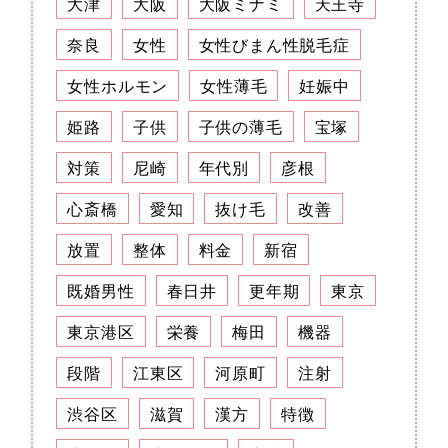
大津
大阪
大阪ミナミ
天王寺
奈良
女性
女性びまん性脱毛症
女性ホルモン
女性薄毛
妊娠中
姫路
子供
子供の薄毛
宝塚
対策
尼崎
年代別
彦根
心斎橋
愛知
抜け毛
改善
放置
整体
料金
新宿
既婚男性
春日井
更年期
東京
東京港区
栄養
梅田
機器
段階
江東区
河原町
注射
渋谷区
滋賀
漢方
特徴