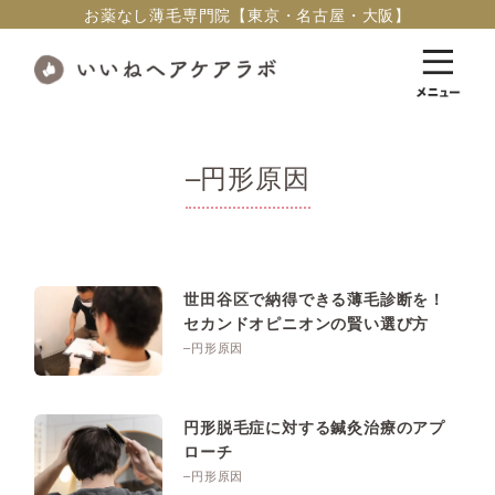
お薬なし薄毛専門院【東京・名古屋・大阪】
–円形原因
世田谷区で納得できる薄毛診断を！
セカンドオピニオンの賢い選び方
–円形原因
円形脱毛症に対する鍼灸治療のアプ
ローチ
–円形原因