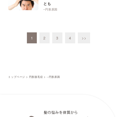
とも
–円形原因
1
2
3
4
>>
トップページ
>
円形脱毛症
>
--円形原因