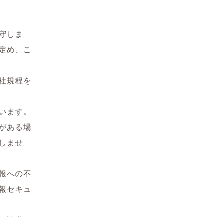
守しま
定め、こ
社規程を
います。
がある場
しませ
報への不
報セキュ