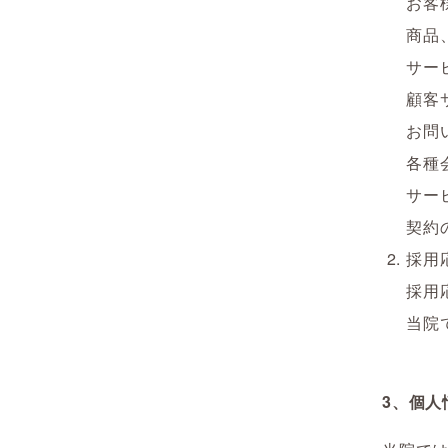
お客
商品
サー
顧客
お問
各種
サー
契約
採用
採用
当院
3、個人