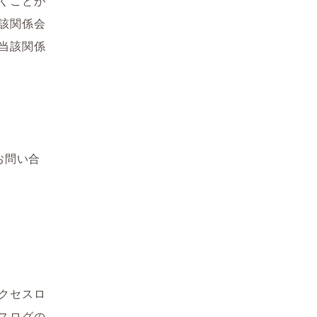
くことが
該関係会
当該関係
お問い合
クセスロ
スログの