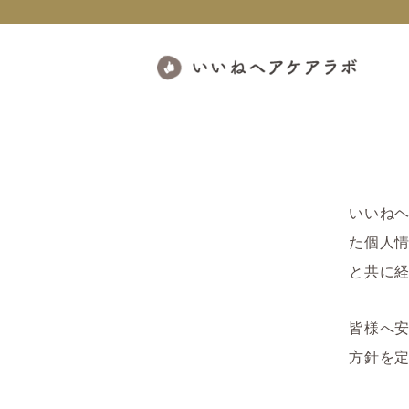
いいね
た個人
と共に
皆様へ
方針を