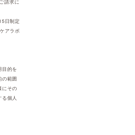
ご請求に
月15日制定
ケアラボ
用目的を
的の範囲
様にその
する個人