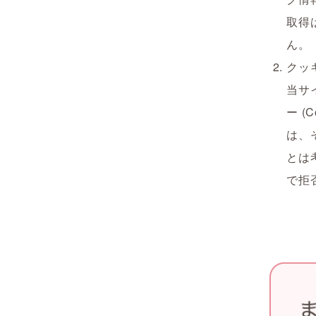
取得
ん。
クッ
当サ
ー 
は、
とは
で拒