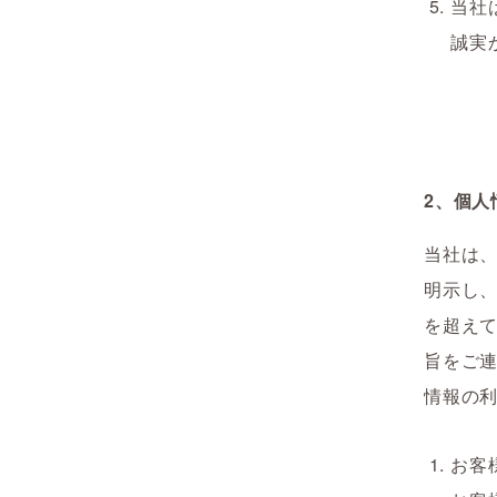
当社
誠実
2、個人
当社は
明示し
を超え
旨をご
情報の
お客