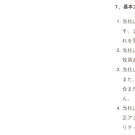
1、基本
当社
す。
れを
当社
役員
当社
また
合ま
ん。
当社
正ア
リテ