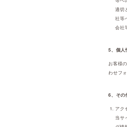
等へ
適切
社等
会社
5、個人
お客様
わせフ
6、その
アク
当サ
グ情