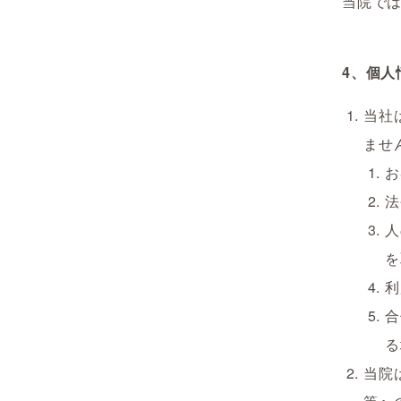
当院で
4、個人
当社
ませ
お
法
人
を
利
合
る
当院