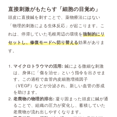
直接刺激がもたらす「細胞の目覚め」
頭皮に直接鍼を刺すことで、薬物療法にはない
「物理的刺激による生体反応」が起こります。こ
れは、停滞していた毛根周辺の環境を
強制的にリ
セットし、修復モードへ切り替える
効果がありま
す。
マイクロトラウマの活用:
鍼による微細な刺激
は、身体に「傷を治せ」という指令を出させま
す。この過程で血管内皮細胞増殖因子
（VEGF）などが分泌され、新しい血管の形成
を助けます。
老廃物の物理的排出:
凝り固まった頭皮に鍼が通
ることで、組織の圧力が変化し、蓄積していた
老廃物が流れ出しやすくなります。