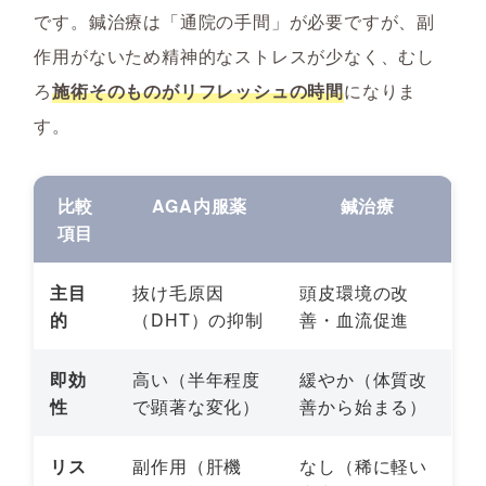
です。鍼治療は「通院の手間」が必要ですが、副
作用がないため精神的なストレスが少なく、むし
ろ
施術そのものがリフレッシュの時間
になりま
す。
比較
AGA内服薬
鍼治療
項目
主目
抜け毛原因
頭皮環境の改
的
（DHT）の抑制
善・血流促進
即効
高い（半年程度
緩やか（体質改
性
で顕著な変化）
善から始まる）
リス
副作用（肝機
なし（稀に軽い