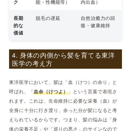
ク
能・性機能等）
内出血）
長期
脱毛の遅延
自然治癒力の回
的な
復・健康維持
価値
4. 身体の内側から髪を育てる東洋
医学の考え方
東洋医学において、髪は「血（けつ）の余り」と
呼ばれ、
「
血余（けつよ）
」
という言葉で表現さ
れます。これは、生命維持に必要な栄養（血）が
全身に十分に行き渡り、余った分が髪になると考
えられているからです。つまり、髪の悩みは「身
体の栄養不足」や「巡りの悪さ」のサインなので