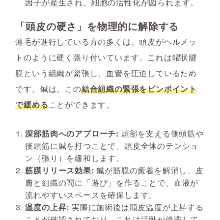
因子が産生され、細胞の活性化が図られます。
「頭皮の硬さ」を物理的に解除する
薄毛が進行している方の多くは、頭皮がヘルメッ
トのように硬く張り付いています。これは帽状腱
膜という組織が緊張し、血管を圧迫しているため
です。鍼は、この
結合組織の緊張をピンポイント
で緩める
ことができます。
深部筋肉へのアプローチ:
頭部を支える側頭筋や
後頭筋に鍼を打つことで、頭皮全体のテンショ
ン（張り）を緩和します。
筋膜リリース効果:
鍼が筋膜の癒着を解消し、皮
膚と組織の間に「遊び」を作ることで、血液が
流れやすいスペースを確保します。
温度の上昇:
実際に施術後は頭皮温度が上昇する
ことが確認されており、これは活動が停滞して