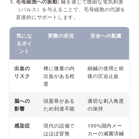
毛母細胞への振動:
鍼を通じて微細な電気刺激
（パルス）を与えることで、毛母細胞の代謝を
直接的にサポートします。
気にな
実際の状況
安全への配慮
るポイ
ント
出血の
稀に微量の内
細鍼の使用と術
リスク
出血がある程
後の圧迫止血
度
脳への
頭蓋骨がある
適切な刺入角度
影響
ため到達不能
の保持
感染症
現代の設備で
100%国内メー
はほぼ皆無
カーの滅菌済鍼