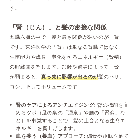
す。
「腎（じん）」と髪の密接な関係
五臓六腑の中で、髪と最も関係が深いのが「腎」
です。東洋医学の「腎」は単なる腎臓ではなく、
生殖能力や成長、老化を司るエネルギー（腎精）
の貯蔵庫を指します。加齢や過労によって「腎」
が弱まると、
真っ先に影響が出るのが
髪のハリ、
コシ、そしてボリュームです。
腎のケアによるアンチエイジング:
腎の機能を高
めるツボ（足の裏の「湧泉」や腰の「腎兪」な
ど）を刺激することで、髪の土台となる生命エ
ネルギーを底上げします。
血を養う（養血）アプローチ:
偏食や睡眠不足で