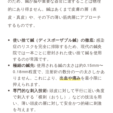
のため、鍼が脳や重要な器官に達することは物理
的にあり得ません。鍼はあくまで皮膚の層（表
皮・真皮）や、その下の薄い筋肉層にアプローチ
するものです。
使い捨て鍼（ディスポーザブル鍼）の徹底:
感染
症のリスクを完全に排除するため、現代の鍼灸
院では一本ごとに密封された使い捨て鍼を使用
するのが常識です。
極細の鍼先:
使用される鍼の太さは約0.15mm〜
0.18mm程度で、注射針の数分の一の太さしかあ
りません。これにより、
出血や痛み
を最小限に
抑えられます。
専門的な刺入技術:
頭皮に対して平行に近い角度
で刺入する「横刺（おうし）」などの技法を用
い、薄い頭皮の層に対して安全かつ的確に刺激
を与えます。