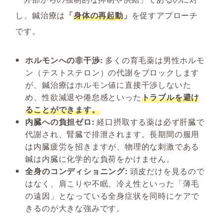
し、鍼治療は
「
身体の再起動
」
を促すアプローチ
です。
ホルモンへの非干渉:
多くの育毛薬は男性ホルモ
ン（テストステロン）の代謝をブロックします
が、鍼治療はホルモン値に直接干渉しないた
め、性欲減退や倦怠感といった
トラブルを避け
ることができます。
内臓への負担ゼロ:
経口摂取する薬は必ず肝臓で
代謝され、腎臓で排泄されます。長期間の服用
は内臓疲労を招きますが、物理的な刺激である
鍼は内臓に化学的な負荷をかけません。
全身のコンディショニング:
頭皮だけを見るので
はなく、肩こりや不眠、冷え性といった「薄毛
の遠因」となっている全身症状を同時にケアで
きるのが大きな強みです。