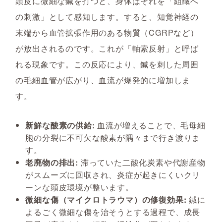
頭皮に微細な鍼を打つと、身体はそれを「組織へ
の刺激」として感知します。すると、知覚神経の
末端から血管拡張作用のある物質（CGRPなど）
が放出されるのです。これが「軸索反射」と呼ば
れる現象です。この反応により、鍼を刺した周囲
の毛細血管が広がり、血流が爆発的に増加しま
す。
新鮮な酸素の供給:
血流が増えることで、毛母細
胞の分裂に不可欠な酸素が隅々まで行き渡りま
す。
老廃物の排出:
滞っていた二酸化炭素や代謝産物
がスムーズに回収され、炎症が起きにくいクリ
ーンな頭皮環境が整います。
微細な傷（マイクロトラウマ）の修復効果:
鍼に
よるごく微細な傷を治そうとする過程で、成長