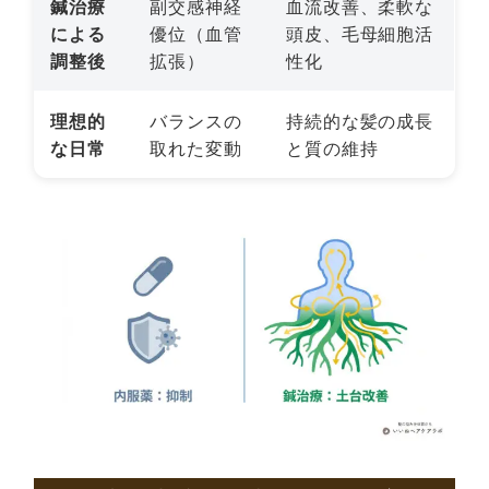
鍼治療
副交感神経
血流改善、柔軟な
による
優位（血管
頭皮、毛母細胞活
調整後
拡張）
性化
理想的
バランスの
持続的な髪の成長
な日常
取れた変動
と質の維持