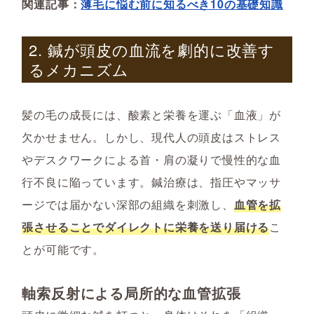
関連記事：
薄毛に悩む前に知るべき10の基礎知識
2. 鍼が頭皮の血流を劇的に改善す
るメカニズム
髪の毛の成長には、酸素と栄養を運ぶ「血液」が
欠かせません。しかし、現代人の頭皮はストレス
やデスクワークによる首・肩の凝りで慢性的な血
行不良に陥っています。鍼治療は、指圧やマッサ
ージでは届かない深部の組織を刺激し、
血管を拡
張させることでダイレクトに栄養を送り届ける
こ
とが可能です。
軸索反射による局所的な血管拡張