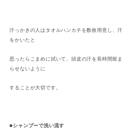
汗っかきの人はタオルハンカチを数枚用意し、汗
をかいたと
思ったらこまめに拭いて
、
頭
皮
の
汗
を長時間留ま
らせない
ように
することが大切です。
■シャンプーで洗い流す