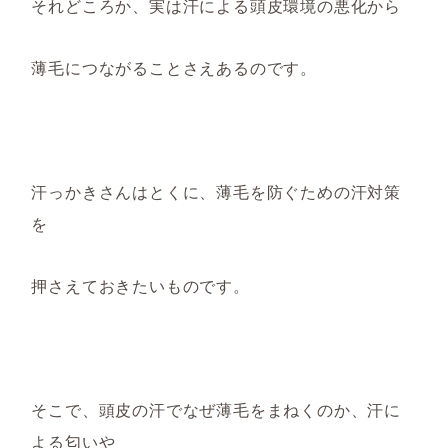
それどころか
、実は汗による
頭皮環境の悪化から
薄毛につなが
る
こと
さえ
あるのです。
汗っかきさんはとくに、
薄毛を防ぐための
汗対策
を
押さえておきたいものです。
そこで、
頭皮の汗
でなぜ
薄毛をまねく
のか
、汗に
よる匂いや