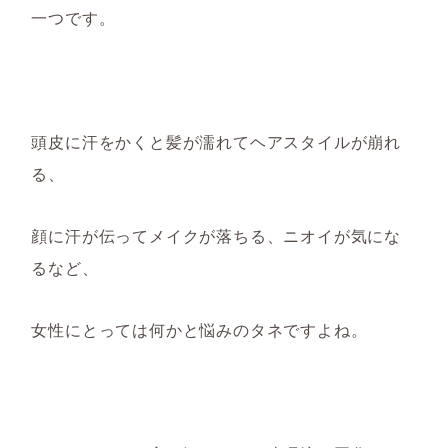
一つです。
頭皮に汗をかくと髪が濡れてヘアスタイルが崩れ
る
、
顔に
汗が伝ってメイクが落ち
る
、
ニオイ
が気にな
るなど
、
女性にとっては
何かと
悩みのタネですよね
。