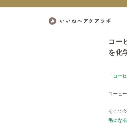
コー
を化
「
コー
コーヒ
そこで
毛にな