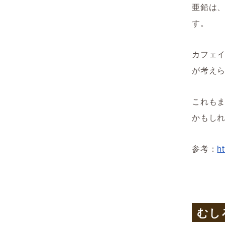
亜鉛は
す。
カフェ
が考え
これも
かもし
参考：
h
むし