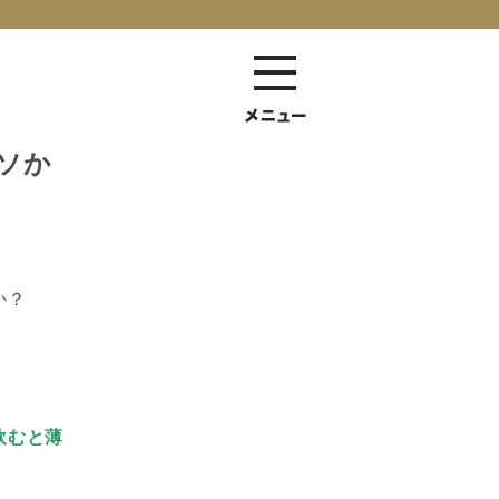
ソか
か？
飲むと薄