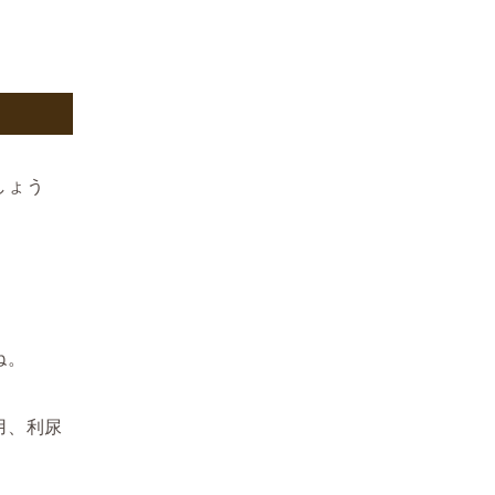
しょう
ね。
用、利尿