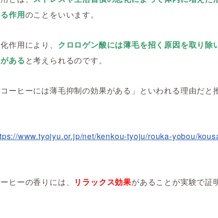
する作用
のことをいいます。
酸化作用により、
クロロゲン酸には薄毛を招く原因を取り除
性がある
と考えられるのです。
「コーヒーには薄毛抑制の効果がある」といわれる理由だと
ttps://www.tyojyu.or.jp/net/kenkou-tyoju/rouka-yobou/kous
コーヒーの香りには、
リラックス効果
があることが実験で証
。