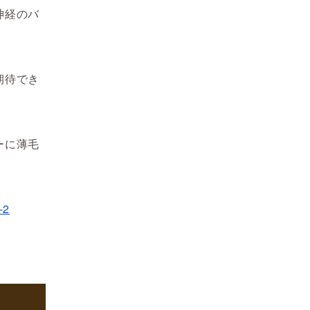
神経のバ
期待でき
ーに薄毛
-2