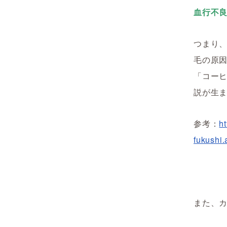
血行不
つまり
毛の原
「コー
説が生
参考：
h
fukushi.
また、