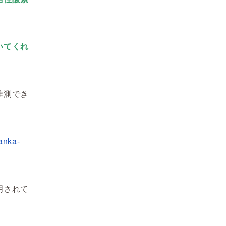
いてくれ
推測でき
anka-
明されて