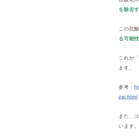
を除去
この抗
る可能
これが
ます。
参考：
h
zai.html
また、
います