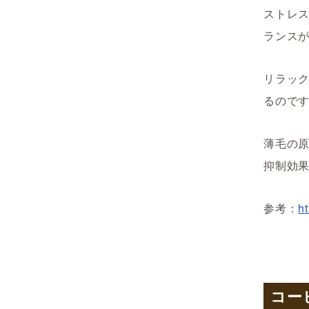
ストレ
ランス
リラッ
るので
薄毛の
抑制効
参考：
h
コー