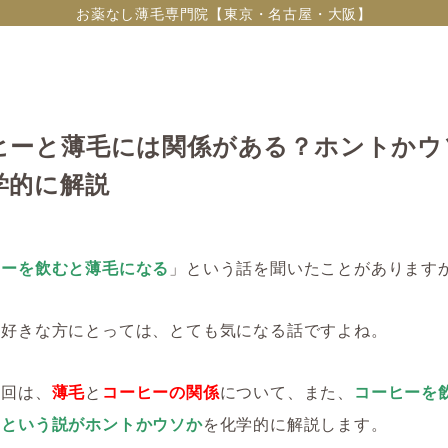
お薬なし薄毛専門院【東京・名古屋・大阪】
ヒーと薄毛には関係がある？ホントかウ
学的に解説
ヒーを飲むと薄毛になる
」という話を聞いたことがあります
ー好きな方にとっては、とても気になる話ですよね。
今回は、
薄毛
と
コーヒーの関係
について、また、
コーヒーを
るという説がホントかウソか
を化学的に解説します。