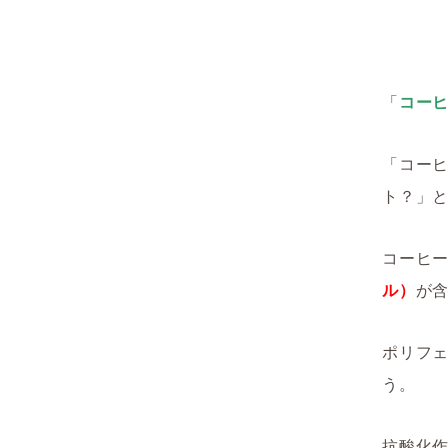
「
コー
「コー
ト？」
コーヒ
ル）
が
ポリフ
う。
抗酸化