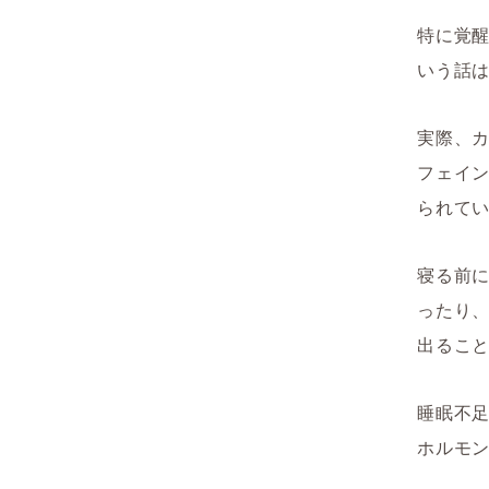
特に覚
いう話
実際、
フェイ
られて
寝る前
ったり
出るこ
睡眠不
ホルモ