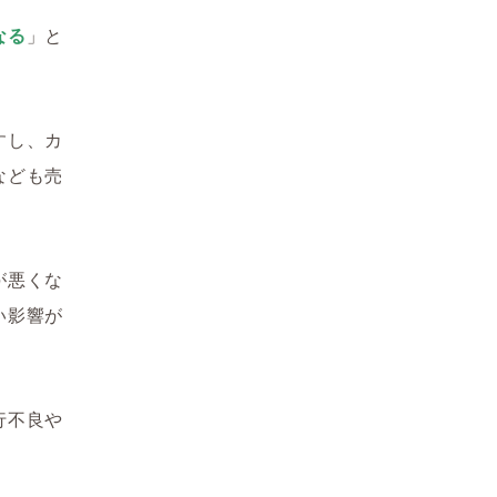
なる
」と
すし、カ
なども売
が悪くな
い影響が
行不良や