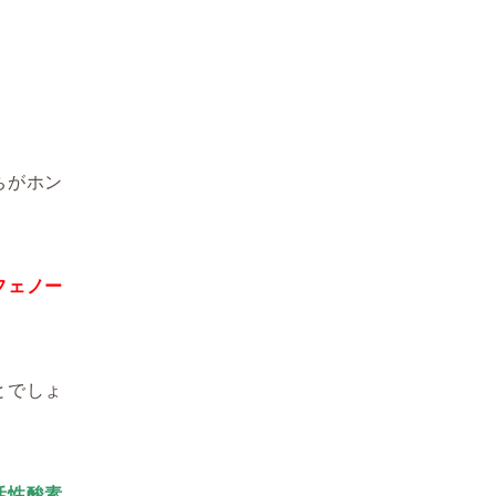
ちがホン
フェノー
とでしょ
活性酸素