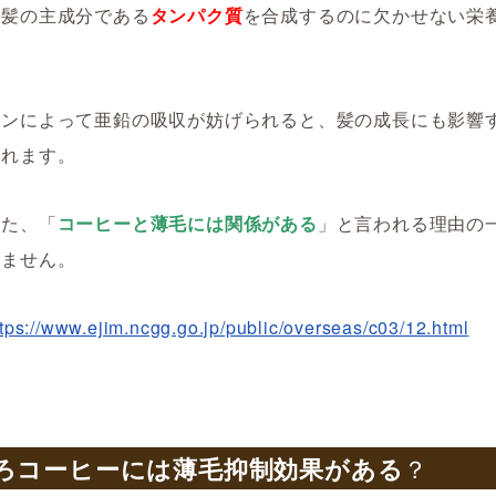
、髪の主成分である
タンパク質
を合成するのに欠かせない栄
インによって亜鉛の吸収が妨げられると、髪の成長にも影響
られます。
また、「
コーヒーと薄毛には関係がある
」と言われる理由の
れません。
ttps://www.ejim.ncgg.go.jp/public/overseas/c03/12.html
ろコーヒーには薄毛抑制効果がある
？