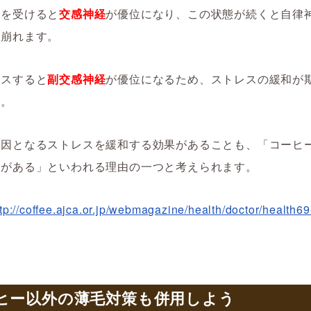
スを受けると
交感神経
が優位になり、この状態が続くと自律
が崩れます。
クスすると
副交感神経
が優位になるため、ストレスの緩和が
す。
原因となるストレスを緩和する効果があることも、「コーヒ
果がある」といわれる理由の一つと考えられます。
ttp://coffee.ajca.or.jp/webmagazine/health/doctor/health69
ヒー以外の薄毛対策も併用しよう