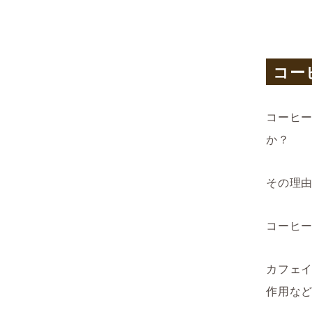
コー
コーヒ
か？
その理
コーヒ
カフェ
作用な