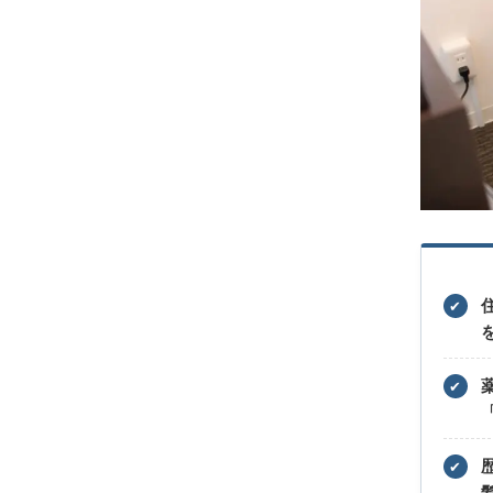
✔
✔
✔