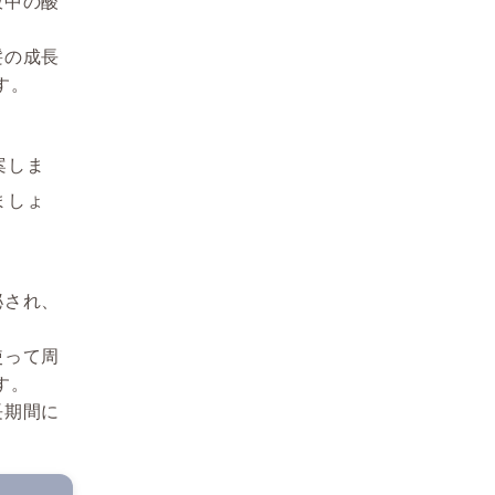
液中の酸
髪の成長
す。
案しま
ましょ
泌され、
使って周
す。
長期間に