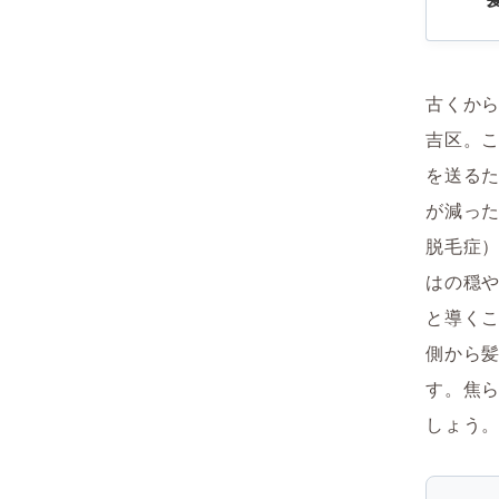
古くか
吉区。
を送る
が減った
脱毛症
はの穏
と導く
側から
す。焦
しょう