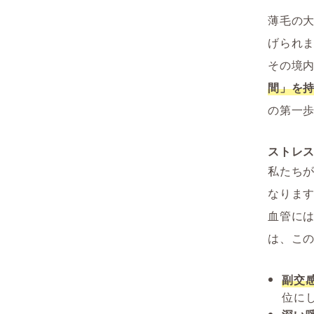
薄毛の
げられ
その境
間」を
の第一
ストレ
私たち
なりま
血管に
は、こ
副交
位に