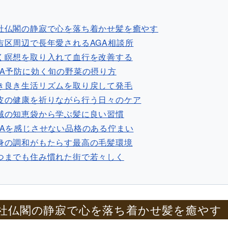
社仏閣の静寂で心を落ち着かせ髪を癒やす
吉区周辺で長年愛されるAGA相談所
く瞑想を取り入れて血行を改善する
GA予防に効く旬の野菜の摂り方
き良き生活リズムを取り戻して発毛
皮の健康を祈りながら行う日々のケア
域の知恵袋から学ぶ髪に良い習慣
GAを感じさせない品格のある佇まい
身の調和がもたらす最高の毛髪環境
つまでも住み慣れた街で若々しく
 神社仏閣の静寂で心を落ち着かせ髪を癒やす