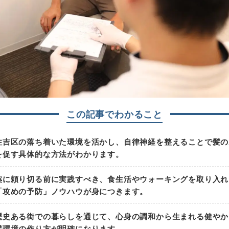
この記事でわかること
住吉区の落ち着いた環境を活かし、
自律神経を整えることで髪の
を促す具体的な方法
がわかります。
薬に頼り切る前に実践すべき、
食生活やウォーキングを取り入れ
「攻めの予防」ノウハウ
が身につきます。
歴史ある街での暮らしを通じて、
心身の調和から生まれる健やか
髪環境の作り方
が明確になります。