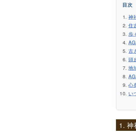
目次
神
住
歩
A
古
頭
地
A
心
い
1.