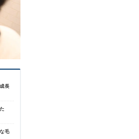
成長
た
な毛