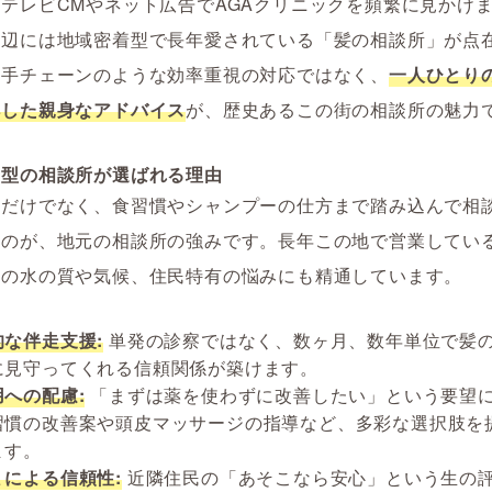
テレビCMやネット広告でAGAクリニックを頻繁に見かけ
周辺には地域密着型で長年愛されている「髪の相談所」が点
大手チェーンのような効率重視の対応ではなく、
一人ひとり
解した親身なアドバイス
が、歴史あるこの街の相談所の魅力
着型の相談所が選ばれる理由
方だけでなく、食習慣やシャンプーの仕方まで踏み込んで相
るのが、地元の相談所の強みです。長年この地で営業してい
域の水の質や気候、住民特有の悩みにも精通しています。
的な伴走支援:
単発の診察ではなく、数ヶ月、数年単位で髪
に見守ってくれる信頼関係が築けます。
用への配慮:
「まずは薬を使わずに改善したい」という要望
習慣の改善案や頭皮マッサージの指導など、多彩な選択肢を
ます。
ミによる信頼性:
近隣住民の「あそこなら安心」という生の