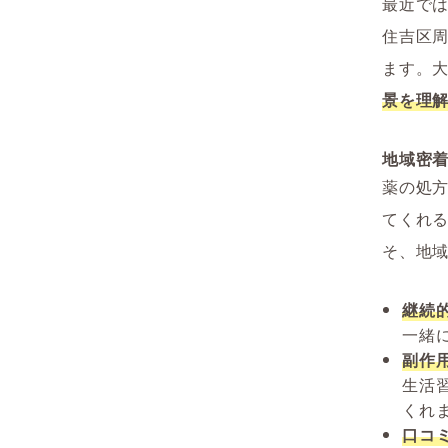
最近では
住吉区
ます。
景を理
地域密
薬の処
てくれ
そ、地
継続
一緒
副作
生活
くれ
口コ