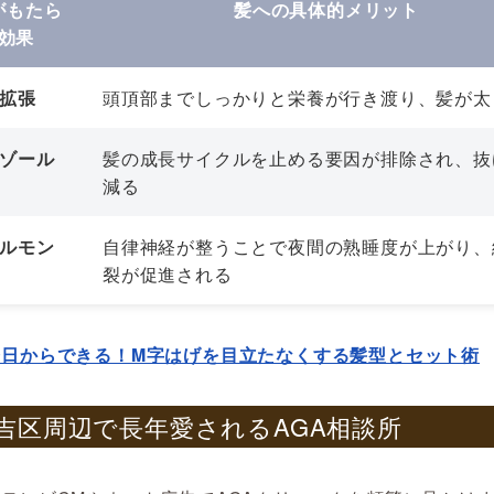
がもたら
髪への具体的メリット
効果
拡張
頭頂部までしっかりと栄養が行き渡り、髪が太
ゾール
髪の成長サイクルを止める要因が排除され、抜
減る
ルモン
自律神経が整うことで夜間の熟睡度が上がり、
裂が促進される
今日からできる！M字はげを目立たなくする髪型とセット術
 住吉区周辺で長年愛されるAGA相談所