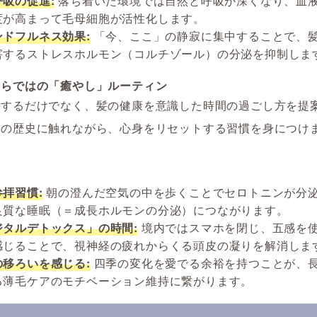
呼吸の促進:
落ち着いた環境では自然と呼吸が深くなり、血
度が高まって毛母細胞が活性化します。
ンドフルネス効果:
「今、ここ」の静寂に集中することで、
害するストレスホルモン（コルチゾール）の分泌を抑制しま
ならではの「癒やし」ルーティン
拝するだけでなく、髪の健康を意識した時間の過ごし方を提
域の歴史に触れながら、心身をリセットする習慣を身につけ
拝習慣:
朝の澄んだ空気の中を歩くことでセロトニンが分
良質な睡眠（＝成長ホルモンの分泌）につながります。
ジタルデトックス」の時間:
境内ではスマホを閉じ、五感を
感じることで、視神経の疲れからくる頭皮の凝りを解消しま
の移ろいを感じる:
四季の変化を愛でる余裕を持つことが、
る薄毛ケアのモチベーション維持に繋がります。