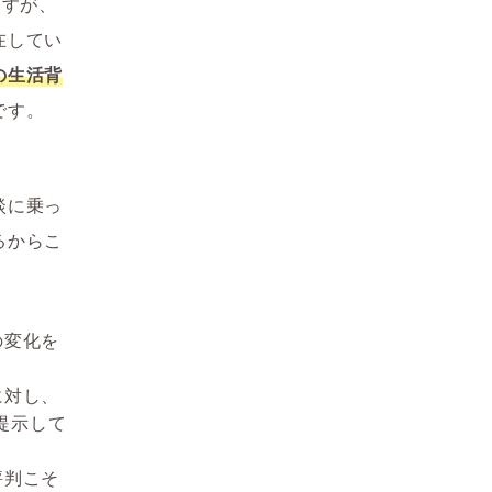
ますが、
在してい
の生活背
です。
談に乗っ
るからこ
の変化を
に対し、
提示して
評判こそ