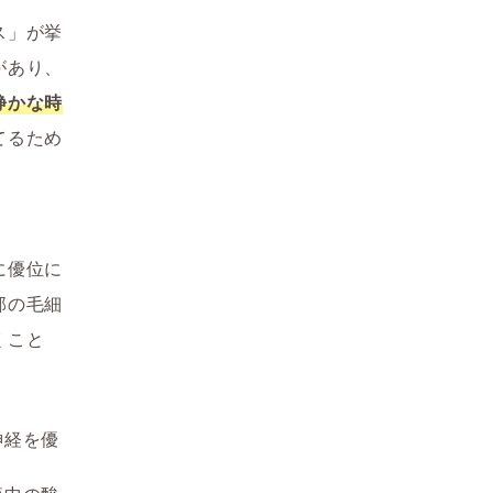
ス」が挙
があり、
静かな時
てるため
に優位に
部の毛細
くこと
神経を優