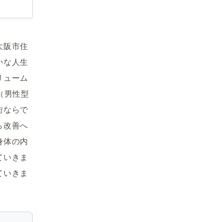
大阪市住
かな人生
リューム
（男性型
街ならで
ら改善へ
身体の内
ていきま
ていきま