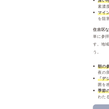
深い
素濃
マイ
を阻
住吉区
単に参
す。地
う。
朝の参
夜の
「デ
囲を
季節
わた