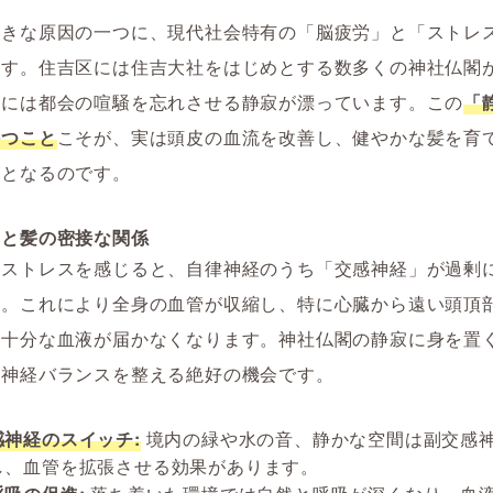
大きな原因の一つに、現代社会特有の「脳疲労」と「ストレ
ます。住吉区には住吉大社をはじめとする数多くの神社仏閣
内には都会の喧騒を忘れさせる静寂が漂っています。この
「
持つこと
こそが、実は頭皮の血流を改善し、健やかな髪を育
歩となるのです。
スと髪の密接な関係
がストレスを感じると、自律神経のうち「交感神経」が過剰
す。これにより全身の血管が収縮し、特に心臓から遠い頭頂
は十分な血液が届かなくなります。神社仏閣の静寂に身を置
の神経バランスを整える絶好の機会です。
感神経のスイッチ:
境内の緑や水の音、静かな空間は副交感
し、血管を拡張させる効果があります。