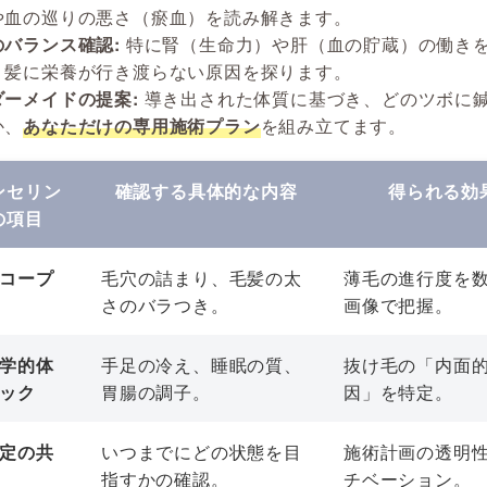
や血の巡りの悪さ（瘀血）を読み解きます。
のバランス確認:
特に腎（生命力）や肝（血の貯蔵）の働き
、髪に栄養が行き渡らない原因を探ります。
ダーメイドの提案:
導き出された体質に基づき、どのツボに
か、
あなただけの専用施術プラン
を組み立てます。
ンセリン
確認する具体的な内容
得られる効
の項目
コープ
毛穴の詰まり、毛髪の太
薄毛の進行度を
さのバラつき。
画像で把握。
学的体
手足の冷え、睡眠の質、
抜け毛の「内面
ック
胃腸の調子。
因」を特定。
定の共
いつまでにどの状態を目
施術計画の透明
指すかの確認。
チベーション。