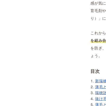
感が気
育毛剤
り）」
これか
を組み
を防ぎ
ょう。
目次
新瑞
薄毛
瑞穂
抜け
薄毛