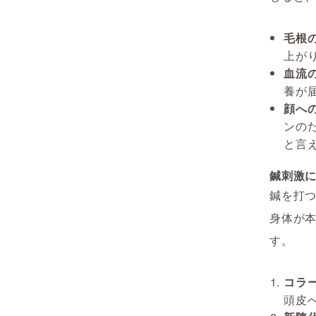
毛根
上が
血流の
養が
顔への
ンの
と言
鍼刺激
鍼を打
身体が
す。
コラ
頭皮