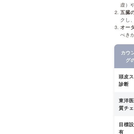
虚）
五臓
クし
オー
べき
カウ
グ
頭皮ス
診断
東洋医
質チェ
目標設
有