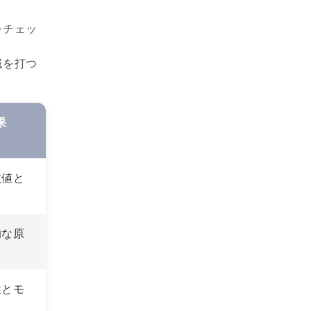
をチェッ
鍼を打つ
果
数値と
的な原
性とモ