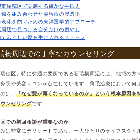
屋市瑞穂区で実感する確かな手応え
と鍼を組み合わせた美容液の浸透術
の老化を防ぐための東洋医学的アプローチ
区周辺で見つける自分だけの癒やし
的で若々しい髪を手に入れるステップ
 新瑞橋周辺での丁寧なカウンセリング
市瑞穂区、特に交通の要所である新瑞橋周辺には、地域の方
鍼灸院や美容サロンが点在しています。薄毛治療において何
なのは、
「なぜ髪が薄くなっているのか」という根本原因を
カウンセリング
です。
穂区での初回相談が重要なのか
悩みは非常にデリケートであり、一人ひとりのライフスタイ