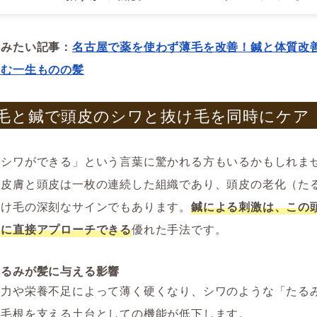
読みたい記事：
名古屋で薬を使わず薄毛を改善！鍼と体質改
育む一生ものの髪
 薄毛と鍼で頭皮のシワと抜け毛を同時にケア
にシワができる」という言葉に驚かれる方もいるかもしれま
の皮膚と頭皮は一枚の連続した組織であり、頭皮の老化（た
抜け毛の深刻なサインでもあります。
鍼による刺激は、この
」に直接アプローチできる
優れた手法です。
たるみが髪に与える影響
重力や栄養不足によって薄く硬くなり、シワのような「たる
、毛根を支える土台としての機能が低下します。