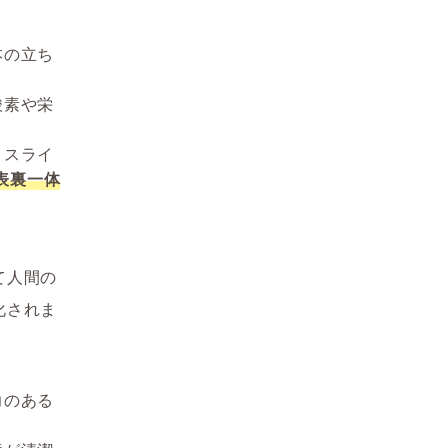
本の立ち
酸素や栄
イスライ
表裏一体
て人間の
化されま
力のある