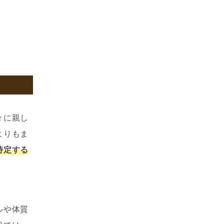
々に親し
よりもま
特定する
ルや体質