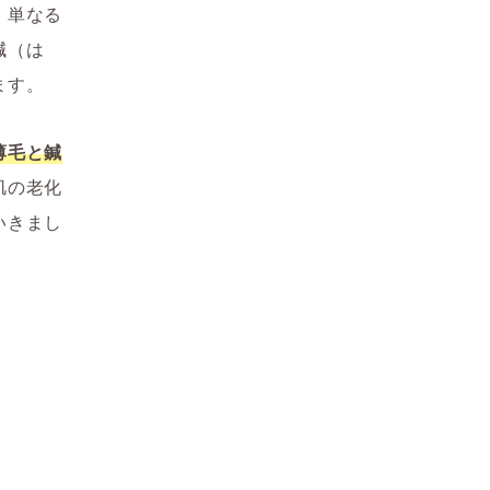
、単なる
鍼（は
ます。
薄毛と鍼
肌の老化
いきまし