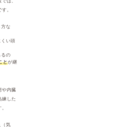
設では、
です。
し方な
にくい頭
出るの
こと
が継
態や内臓
熟練した
す。
足（気