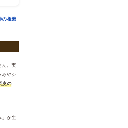
善の相乗
せん。実
るみやシ
頭皮の
み」が生