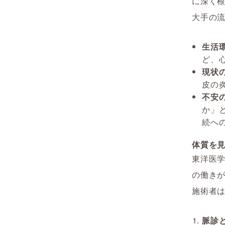
に深く
大手の
生活
ど、
現状の
皮の
不安の
か」
続へ
体質を
東洋医
の働き
施術者
脈診と