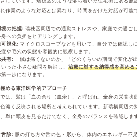
根ざしています。瑞穂区のような落ち着いた住宅街にある施
流れ作業のような対応とは異なり、時間をかけた対話が可能
環境の把握:
瑞穂区周辺での通勤ストレスや、家庭での過ご
心身への負担をヒアリングします。
可視化:
マイクロスコープなどを用いて、自分では確認し
炎症や毛穴の状態を客観的に観察します。
共有:
「鍼は痛くないのか」「どのくらいの期間で変化が
といった小さな疑問を解消し、
治療に対する納得感を高める
の第一歩になります。
見極める東洋医学的アプローチ
学では、髪は「血の余り（血余）」と呼ばれ、全身の栄養状
が色濃く反映される場所と考えられています。新瑞橋周辺の
は、単に頭皮を見るだけでなく、全身のバランスを確認しま
舌診:
脈の打ち方や舌の色・形から、体内のエネルギー不