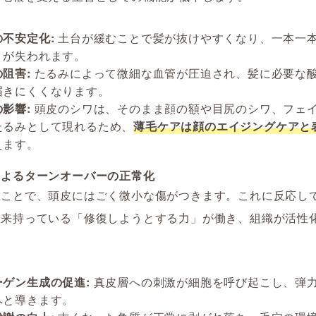
の不安定化:
土台が緩むことで髪が抜けやすくなり、一本一
りが失われます。
阻害:
たるみによって微細な血管が圧迫され、髪に必要な
届きにくくなります。
影響:
頭皮のシワは、そのまま顔の額や目尻のシワ、フェ
たるみとして現れるため、
薄毛ケアは顔のエイジングケアと
えます。
によるターンオーバーの正常化
つことで、頭皮にはごく微小な傷がつきます。これに反応し
本来持っている「修復しようとする力」が働き、組織が活性
ーゲン生成の促進:
真皮層への刺激が細胞を呼び起こし、弾
へと導きます。