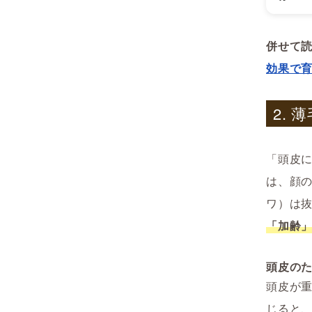
併せて
効果で
2.
「頭皮
は、顔
ワ）は
「加齢
頭皮の
頭皮が
じると