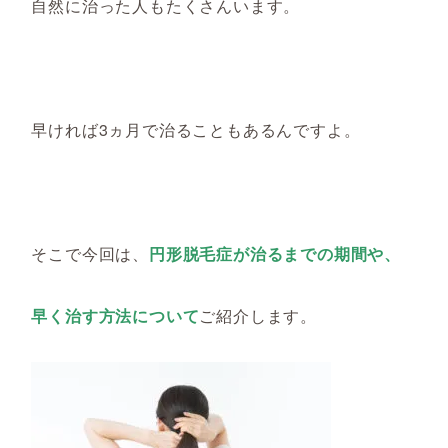
自然に治った人もたくさんいます。
早ければ
3ヵ月
で治ることも
あるんですよ
。
そこで今回は、
円形脱毛症が治るまで
の
期間
や
、
早く治す方法について
ご紹介します。