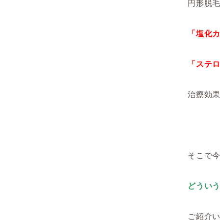
円形脱
「塩化
「ステ
治療効
そこで
どうい
ご紹介