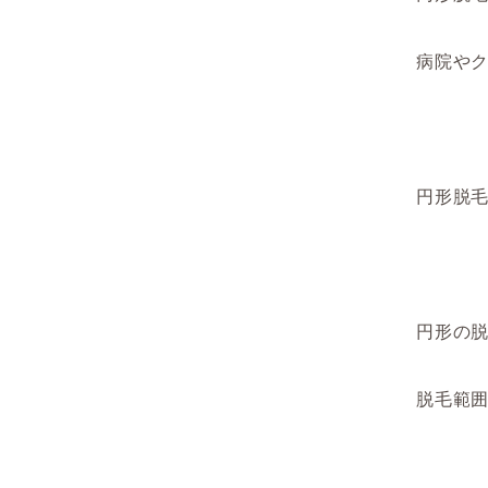
病院や
円形脱
円形の
脱毛範