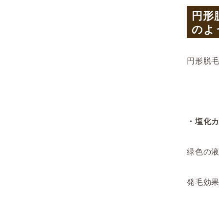
円形
のよ
円形脱
・塩化
緑色の
発毛効