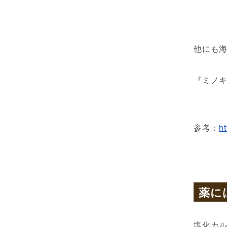
他にも
『ミノ
参考：
h
薬に
塩化カ