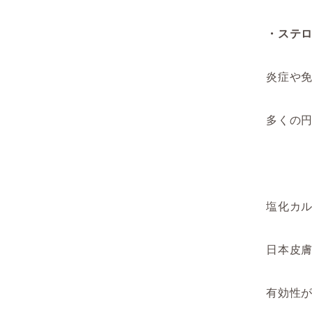
・ステ
炎症や
多くの
塩化カ
日本皮膚
有効性