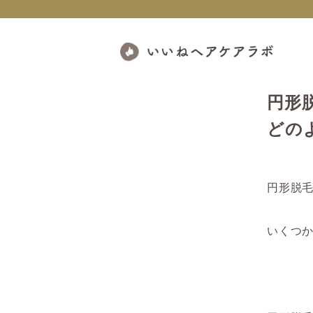
円形
どの
円形脱
いくつ