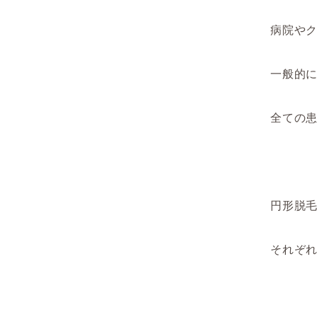
病院や
一般的
全ての
円形脱
それぞ