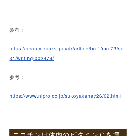
参考：
https://beauty.epark.jp/hair/article/bc-1/mc-73/sc-
31/writing-002479/
参考：
https://www.nipro.co.jp/sukoyakanet/26/02.html
ニコチンは体内のビタミンＣを壊