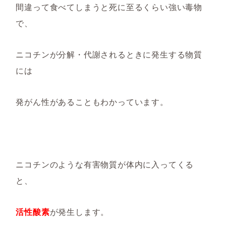
間違って食べてしまうと
死に至るくらい強い毒物
で、
ニコチンが分解・代謝されるときに
発生する物質
に
は
発がん性
がある
こと
も
わかっています。
ニコチンのような有害物質が体内に入
ってくる
と
、
活性酸素
が発生します。