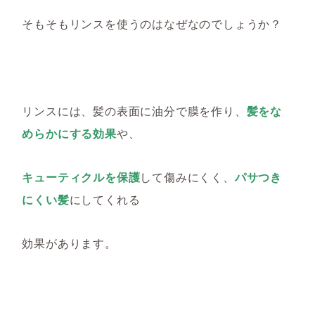
そもそもリンスを使うのはなぜなのでしょうか？
リンス
に
は
、
髪の表面に油分で膜を作
り、
髪をな
めらかにする効果
や、
キューティクルを保護
し
て
傷みにくく、
パサつき
にくい髪
にしてくれる
効果があります
。