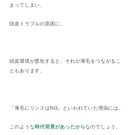
まってしまい、
頭皮トラブルの原因に。
頭皮環境
が
悪化
すると、それが
薄毛を
つながるこ
ともあ
ります。
「薄毛にリンスはNG
」
といわれ
ていた
理由には、
このような
時代背景
があったから
なの
でしょう。