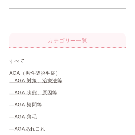
カテゴリー一覧
すべて
AGA（男性型脱毛症）
—AGA-対策、治療法等
—AGA-状態、原因等
—AGA-疑問等
—AGA-薄毛
—AGAあれこれ