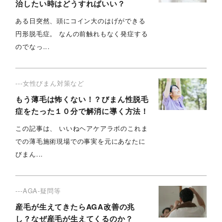
治したい時はどうすればいい？
ある日突然、頭にコイン大のはげができる
円形脱毛症。 なんの前触れもなく発症する
のでなっ...
---女性びまん対策など
もう薄毛は怖くない！？びまん性脱毛
症をたった１０分で解消に導く方法！
この記事は、 いいねヘアケアラボのこれま
での薄毛施術現場での事実を元にあなたに
びまん...
---AGA-疑問等
産毛が生えてきたらAGA改善の兆
し？なぜ産毛が生えてくるのか？