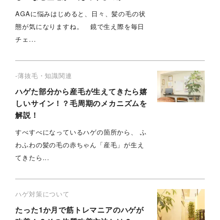
AGAに悩みはじめると、日々、髪の毛の状
態が気になりますね。 鏡で生え際を毎日
チェ...
-薄抜毛・知識関連
ハゲた部分から産毛が生えてきたら嬉
しいサイン！？毛周期のメカニズムを
解説！
すべすべになっているハゲの箇所から、 ふ
わふわの髪の毛の赤ちゃん「産毛」が生え
てきたら...
ハゲ対策について
たった1か月で筋トレマニアのハゲが