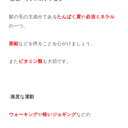
髪の毛の主成分である
たんぱく質
や
必須ミネラル
の一つ、
亜鉛
などを摂ることを心がけましょう。
また
ビタミン類
も大切です。
·適度な運動
ウォーキング
や
軽いジョギング
などの