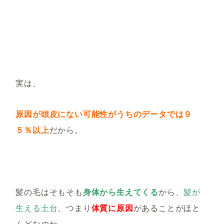
実は、
原因が頭皮にない可能性がうちのデータでは９
５％以上
だから。
髪の毛はそもそも
身体から生えてくる
から、
髪が
生える土台
、つまり
体質に原因
があることがほと
んどなのね。