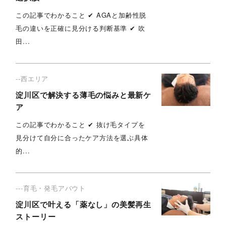
この記事でわかること ✔︎ AGAと加齢性脱
毛の違いを正確に見分ける判断基準 ✔︎ 吹
田...
--西エリア
淀川区で解決する薄毛の悩みと最新ケ
ア
この記事でわかること ✔︎ 抜け毛タイプを
見分けて自分に合ったケア方法を選ぶ具体
的...
---育毛・発毛アバウト
淀川区で叶える「薬なし」の美髪再生
ストーリー