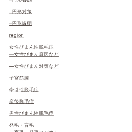
–円形対策
–円形説明
region
女性びまん性脱毛症
—女性びまん原因など
—女性びまん対策など
子宮筋腫
牽引性脱毛症
産後脱毛症
男性びまん性脱毛症
発毛・育毛