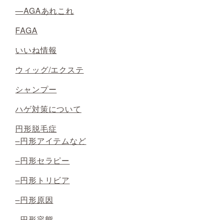
—AGAあれこれ
FAGA
いいね情報
ウィッグ/エクステ
シャンプー
ハゲ対策について
円形脱毛症
–円形アイテムなど
–円形セラピー
–円形トリビア
–円形原因
–円形容態