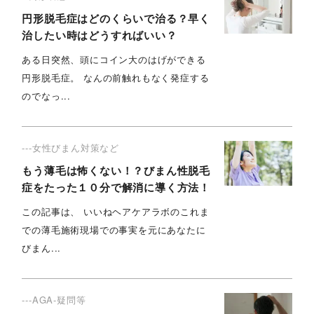
円形脱毛症はどのくらいで治る？早く
治したい時はどうすればいい？
ある日突然、頭にコイン大のはげができる
円形脱毛症。 なんの前触れもなく発症する
のでなっ...
---女性びまん対策など
もう薄毛は怖くない！？びまん性脱毛
症をたった１０分で解消に導く方法！
この記事は、 いいねヘアケアラボのこれま
での薄毛施術現場での事実を元にあなたに
びまん...
---AGA-疑問等