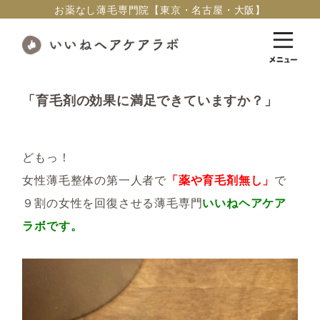
お薬なし薄毛専門院【東京・名古屋・大阪】
「育毛剤の効果に満足できていますか？」
どもっ！
女性薄毛整体の第一人者で
「薬や育毛剤無し」
で
９割の女性を回復させる薄毛専門
いいねヘアケア
ラボ
です。