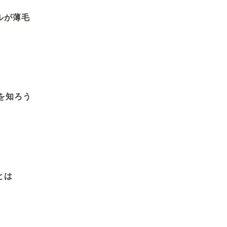
ルが薄毛
を知ろう
とは