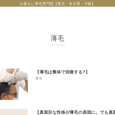
お薬なし薄毛専門院【東京・名古屋・大阪】
薄毛
【薄毛は整体で回復する?】
薄毛
【真面目な性格が薄毛の原因に。でも真