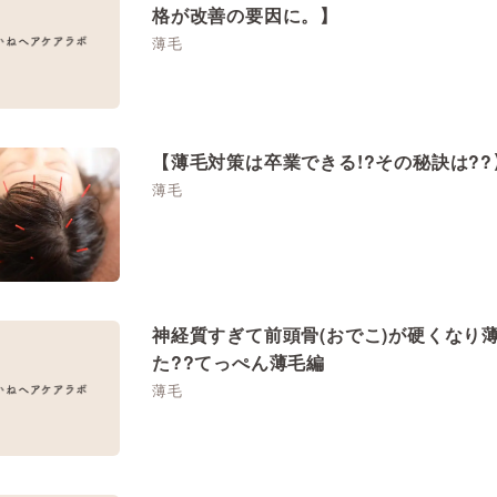
格が改善の要因に。】
薄毛
【薄毛対策は卒業できる!?その秘訣は??
薄毛
神経質すぎて前頭骨(おでこ)が硬くなり
た??てっぺん薄毛編
薄毛