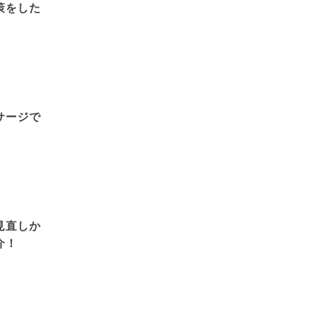
策をした
サージで
見直しか
介！