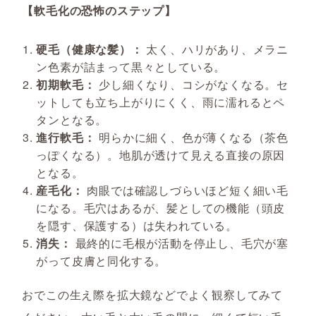
【軟毛化の恐怖のステップ】
硬毛（健康な髪）：
太く、ハリがあり、メラニ
ン色素が詰まって黒々としている。
初期軟毛：
少し細くなり、コシがなくなる。セ
ットしても立ち上がりにくく、雨に濡れるとペ
タンとなる。
進行軟毛：
明らかに細く、色が薄くなる（茶色
っぽくなる）。地肌が透けて見える直接の原因
となる。
産毛化：
肉眼では確認しづらいほど短く細い毛
になる。毛穴はあるが、髪としての機能（頭皮
を隠す、保護する）は失われている。
消失：
最終的に毛根が活動を停止し、毛穴が塞
がって皮膚と同化する。
おでこの生え際を拡大鏡などでよく観察してみて