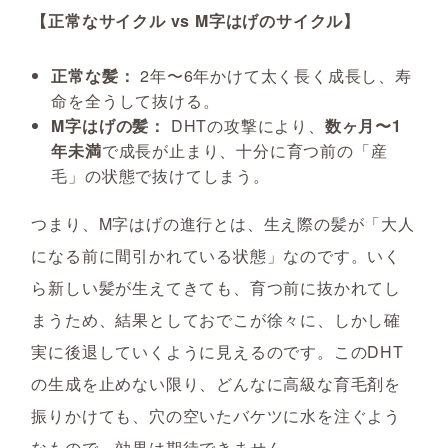
【正常なサイクル vs M字はげのサイクル】
正常な髪：
2年〜6年かけて太く長く成長し、寿
命を全うして抜ける。
M字はげの髪：
DHTの攻撃により、
数ヶ月〜1
年未満
で成長が止まり、十分に育つ前の「産
毛」の状態で抜けてしまう。
つまり、M字はげの進行とは、生え際の髪が「大人
になる前に間引かれている状態」なのです。いく
ら新しい髪が生えてきても、育つ前に抜かれてし
まうため、結果としておでこが徐々に、しかし確
実に後退していくように見えるのです。このDHT
の生成を止めない限り、どんなに高級な育毛剤を
振りかけても、穴の空いたバケツに水を注ぐよう
なもので、効果は期待できません。