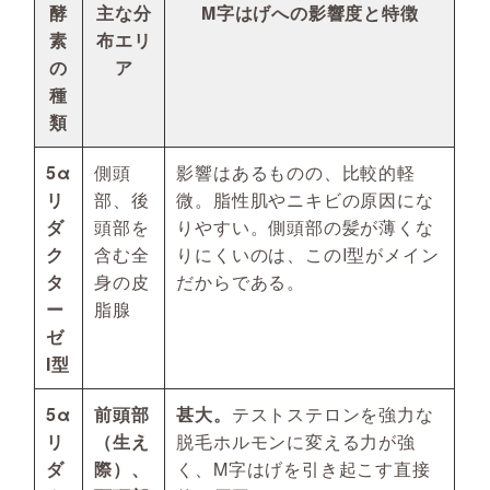
酵
主な分
M字はげへの影響度と特徴
素
布エリ
の
ア
種
類
5α
側頭
影響はあるものの、比較的軽
リ
部、後
微。脂性肌やニキビの原因にな
ダ
頭部を
りやすい。側頭部の髪が薄くな
ク
含む全
りにくいのは、このI型がメイン
タ
身の皮
だからである。
ー
脂腺
ゼ
I型
5α
前頭部
甚大。
テストステロンを強力な
リ
（生え
脱毛ホルモンに変える力が強
ダ
際）、
く、M字はげを引き起こす直接