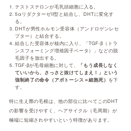
テストステロンが毛乳頭細胞に入る。
5αリダクターゼII型と結合し、DHTに変化す
る。
DHTが男性ホルモン受容体（アンドロゲンレセ
プター）と結合する。
結合した受容体が核内に入り、「TGF-β（トラ
ンスフォーミング増殖因子ベータ）」などの脱
毛因子を放出する。
TGF-βが毛母細胞に対して、
「もう成長しなく
ていいから、さっさと抜けてしまえ！」という
強制終了の命令（アポトーシス＝細胞死）
を下
す。
特に生え際の毛根は、他の部位に比べてこのDHT
の影響を受けやすく、ヘアサイクル（毛周期）が
極端に短縮されやすいという特徴があります。