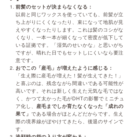
前髪のセットが決まらなくなる：
以前と同じワックスを使っていても、前髪が立
ち上がりにくくなったり、束になって地肌が見
えやすくなったりします。これは髪のコシがな
くなり、一本一本が細くなって密度が低下して
いる証拠です。「湿気のせいかな」と思いがち
ですが、晴れた日でもセットしにくいなら要注
意です。
おでこの「産毛」が増えたように感じる：
「生え際に産毛が増えた！髪が生えてきた！」
と喜ぶのは、残念ながら間違いである可能性が
高いです。それは新しく生えた元気な毛ではな
く、かつて太かった毛がDHTの影響でミニチュ
ア化し、
産毛までしか育たなくなった「成れの
果て」
である場合がほとんどだからです。生え
際の境界線がぼやけてきたら、後退のサインで
す。
洗顔時の指の入り方が変わる：