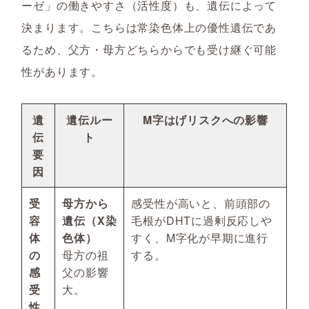
ーゼ」の働きやすさ（活性度）も、遺伝によって
決まります。こちらは常染色体上の優性遺伝であ
るため、父方・母方どちらからでも受け継ぐ可能
性があります。
遺
遺伝ルー
M字はげリスクへの影響
伝
ト
要
因
受
母方から
感受性が高いと、前頭部の
容
遺伝（X染
毛根がDHTに過剰反応しや
体
色体）
すく、M字化が早期に進行
の
母方の祖
する。
感
父の影響
受
大。
性