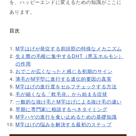
を、ハッピーエンドに変えるための知識がここに
あります。
目次
M字はげが発症する前頭部の特殊なメカニズム
生え際の毛根に集中するDHT（悪玉ホルモン）
の作用
おでこが広くなったと感じる初期のサイン
薄毛がM字型に進行する遺伝的要因の真実
M字はげの進行度をセルフチェックする方法
毛が細くなる「軟毛化」から始まる症状
一般的な抜け毛とM字はげによる抜け毛の違い
早期に専門家に相談するべきタイミング
M字ハゲの進行を食い止めるための基礎知識
M字はげの悩みを解決する最初のステップ