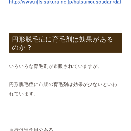
http://www.njis.sakura.ne.jp/hatsumousoudan/datumo
円形脱毛症に育毛剤は効果がある
のか？
いろいろ
な
育毛剤が
市販
されていますが、
円形脱毛症に
市販の
育毛剤は
効果が
少ない
といわ
れています。
血行促進作用のある