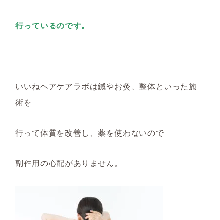
行ってい
るのです
。
いいねヘアケアラボは鍼やお灸、整体といった施
術を
行
って
体質を改善し、薬を使わ
ないので
副作用の心配があ
りません
。