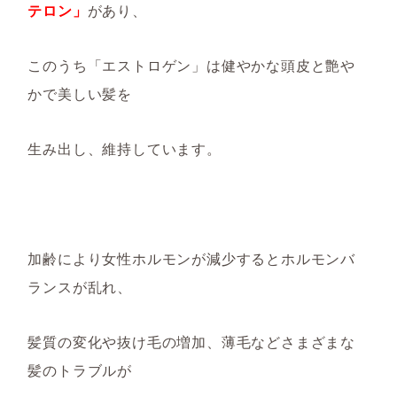
テロン」
があり、
この
うち
「
エストロゲン
」
は
健やか
な
頭皮
と艶や
かで美しい髪を
生み出し、維持しています。
加齢により女性ホルモンが減少
する
と
ホルモンバ
ランスが乱れ、
髪質の変化や抜け毛の増加、
薄毛などさまざまな
髪のトラブルが