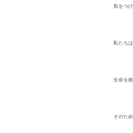
気をつ
私たち
生命を
そのた