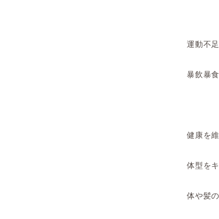
運動不
暴飲暴
健康を
体型を
体や髪