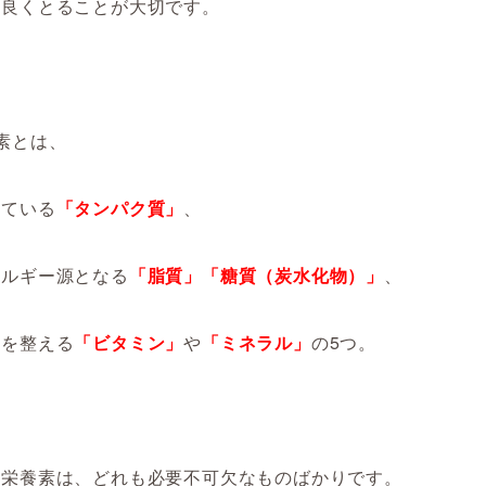
ス良く
とることが
大切です。
素とは、
っている
「タンパク質」
、
ネルギー源となる
「脂質」「糖質（炭水化物）」
、
子を整える
「ビタミン」
や
「ミネラル」
の5つ
。
の栄養素は、どれも必要不可欠なものばかり
です
。