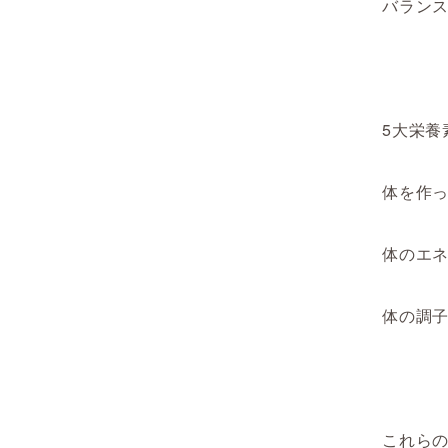
バラン
5大栄養
体を作
体の
エ
体の調
これら