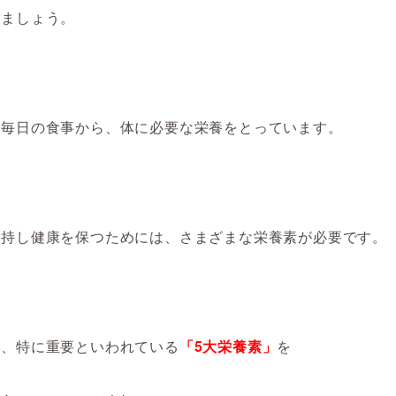
けましょう。
は毎日の
食事から
、体に必要な栄養を
とっています
。
維持し健康を保つためには、さまざまな栄養素が必要
です。
め
、
特に重要といわれている
「5大栄養素」
を