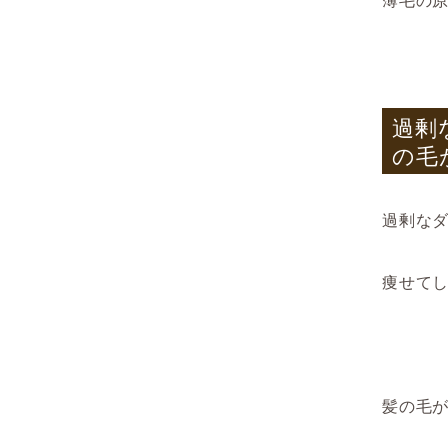
過剰
の毛
過剰な
痩せて
髪の毛