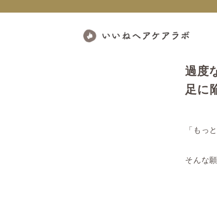
過度
足に
「もっ
そんな