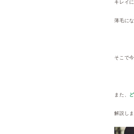
キレイ
薄毛に
そこで
また、
解説し