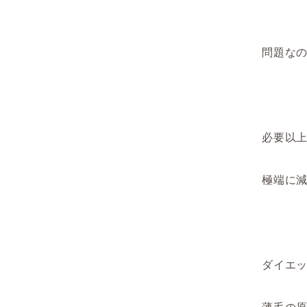
問題な
必要以
極端に
ダイエ
薄毛の