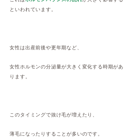
といわれています
。
女性は出産前後や更年期など
、
女性ホルモンの分泌量が大きく
変化
する時期があ
ります
。
このタイミングで抜け毛
が増えたり、
薄毛にな
ったりする
ことが多い
の
です。