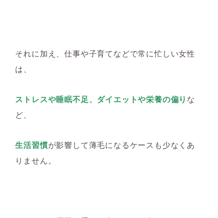
それに加え
、仕事や子育てなど
で
常に忙しい女性
は、
ストレスや睡眠不足、ダイエットや栄養の偏り
な
ど、
生活習慣
が
影響
して薄毛になる
ケースも
少なく
あ
りません。