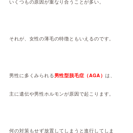
いくつもの原因が重なり合
うことが多い。
それが、女性の薄毛の
特徴
ともいえるの
です。
男性に多くみられる
男性型脱毛症（AGA
）
は、
主に
遺伝や男性ホルモンが原因で起こり
ます。
何の対策もせず
放置
してしまうと
進行し
てしま