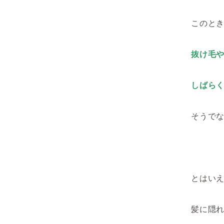
このと
抜け毛
しばら
そうで
とはい
髪に隠