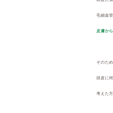
毛細血
皮膚か
そのた
頭皮に
考えた