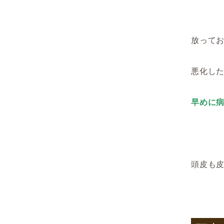
放って
悪化し
早めに
頭皮も