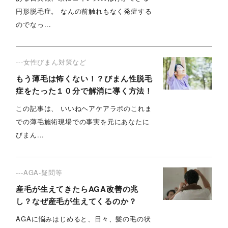
円形脱毛症。 なんの前触れもなく発症する
のでなっ...
---女性びまん対策など
もう薄毛は怖くない！？びまん性脱毛
症をたった１０分で解消に導く方法！
この記事は、 いいねヘアケアラボのこれま
での薄毛施術現場での事実を元にあなたに
びまん...
---AGA-疑問等
産毛が生えてきたらAGA改善の兆
し？なぜ産毛が生えてくるのか？
AGAに悩みはじめると、日々、髪の毛の状