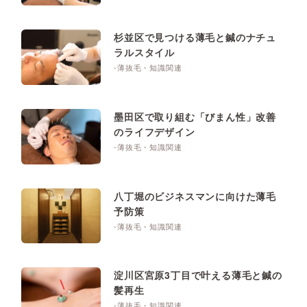
杉並区で見つける薄毛と鍼のナチュ
ラルスタイル
-薄抜毛・知識関連
墨田区で取り組む「びまん性」改善
のライフデザイン
-薄抜毛・知識関連
八丁堀のビジネスマンに向けた薄毛
予防策
-薄抜毛・知識関連
淀川区宮原3丁目で叶える薄毛と鍼の
髪再生
-薄抜毛・知識関連