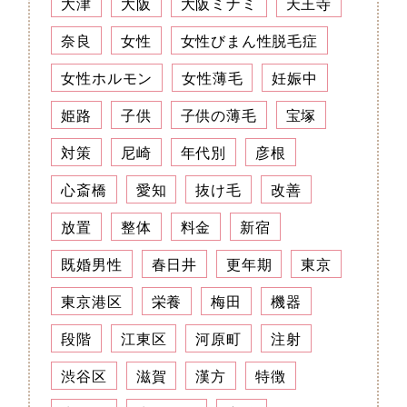
大津
大阪
大阪ミナミ
天王寺
奈良
女性
女性びまん性脱毛症
女性ホルモン
女性薄毛
妊娠中
姫路
子供
子供の薄毛
宝塚
対策
尼崎
年代別
彦根
心斎橋
愛知
抜け毛
改善
放置
整体
料金
新宿
既婚男性
春日井
更年期
東京
東京港区
栄養
梅田
機器
段階
江東区
河原町
注射
渋谷区
滋賀
漢方
特徴