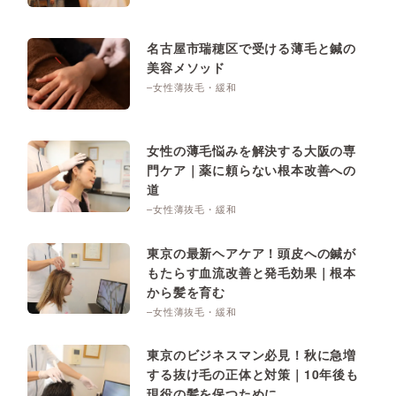
名古屋市瑞穂区で受ける薄毛と鍼の
美容メソッド
–女性薄抜毛・緩和
女性の薄毛悩みを解決する大阪の専
門ケア｜薬に頼らない根本改善への
道
–女性薄抜毛・緩和
東京の最新ヘアケア！頭皮への鍼が
もたらす血流改善と発毛効果｜根本
から髪を育む
–女性薄抜毛・緩和
東京のビジネスマン必見！秋に急増
する抜け毛の正体と対策｜10年後も
現役の髪を保つために