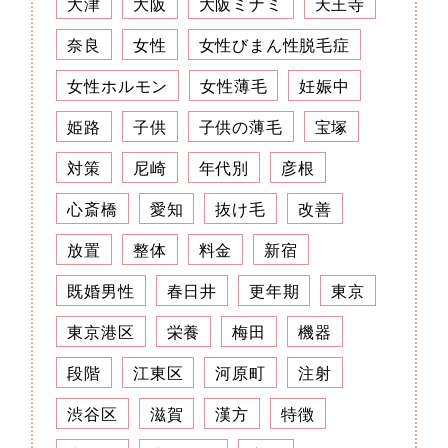
大津
大阪
大阪ミナミ
天王寺
奈良
女性
女性びまん性脱毛症
女性ホルモン
女性薄毛
妊娠中
姫路
子供
子供の薄毛
宝塚
対策
尼崎
年代別
彦根
心斎橋
愛知
抜け毛
改善
放置
整体
料金
新宿
既婚男性
春日井
更年期
東京
東京港区
栄養
梅田
機器
段階
江東区
河原町
注射
渋谷区
滋賀
漢方
特徴