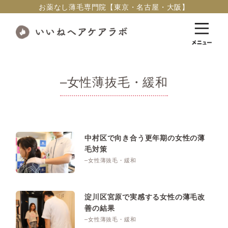
お薬なし薄毛専門院【東京・名古屋・大阪】
–女性薄抜毛・緩和
中村区で向き合う更年期の女性の薄
毛対策
–女性薄抜毛・緩和
淀川区宮原で実感する女性の薄毛改
善の結果
–女性薄抜毛・緩和