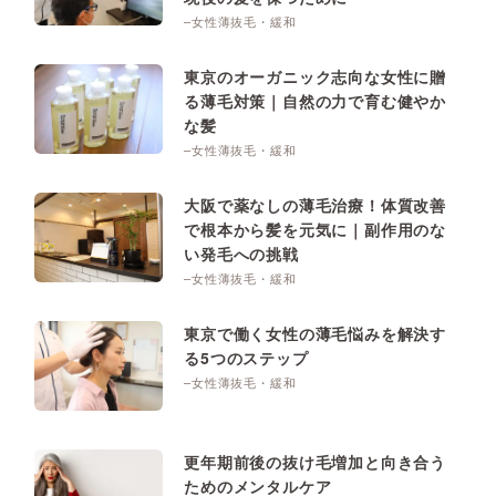
–女性薄抜毛・緩和
東京のオーガニック志向な女性に贈
る薄毛対策｜自然の力で育む健やか
な髪
–女性薄抜毛・緩和
大阪で薬なしの薄毛治療！体質改善
で根本から髪を元気に｜副作用のな
い発毛への挑戦
–女性薄抜毛・緩和
東京で働く女性の薄毛悩みを解決す
る5つのステップ
–女性薄抜毛・緩和
更年期前後の抜け毛増加と向き合う
ためのメンタルケア