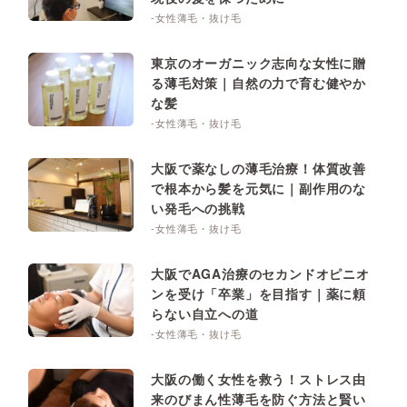
-女性薄毛・抜け毛
東京のオーガニック志向な女性に贈
る薄毛対策｜自然の力で育む健やか
な髪
-女性薄毛・抜け毛
大阪で薬なしの薄毛治療！体質改善
で根本から髪を元気に｜副作用のな
い発毛への挑戦
-女性薄毛・抜け毛
大阪でAGA治療のセカンドオピニオ
ンを受け「卒業」を目指す｜薬に頼
らない自立への道
-女性薄毛・抜け毛
大阪の働く女性を救う！ストレス由
来のびまん性薄毛を防ぐ方法と賢い