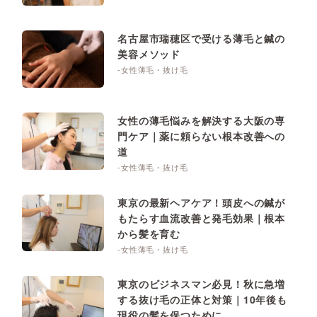
名古屋市瑞穂区で受ける薄毛と鍼の
美容メソッド
-女性薄毛・抜け毛
女性の薄毛悩みを解決する大阪の専
門ケア｜薬に頼らない根本改善への
道
-女性薄毛・抜け毛
東京の最新ヘアケア！頭皮への鍼が
もたらす血流改善と発毛効果｜根本
から髪を育む
-女性薄毛・抜け毛
東京のビジネスマン必見！秋に急増
する抜け毛の正体と対策｜10年後も
現役の髪を保つために