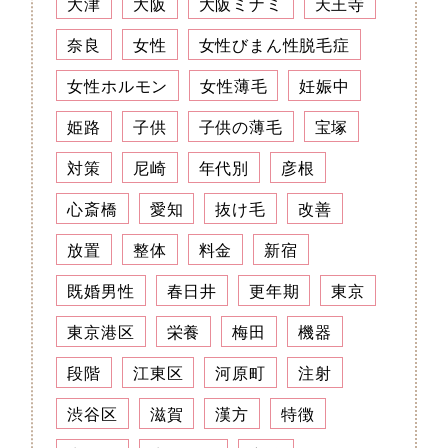
大津
大阪
大阪ミナミ
天王寺
奈良
女性
女性びまん性脱毛症
女性ホルモン
女性薄毛
妊娠中
姫路
子供
子供の薄毛
宝塚
対策
尼崎
年代別
彦根
心斎橋
愛知
抜け毛
改善
放置
整体
料金
新宿
既婚男性
春日井
更年期
東京
東京港区
栄養
梅田
機器
段階
江東区
河原町
注射
渋谷区
滋賀
漢方
特徴