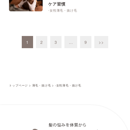
ケア習慣
-女性薄毛・抜け毛
1
2
3
…
9
>>
トップページ
>
薄毛・抜け毛
>
-女性薄毛・抜け毛