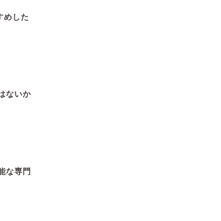
すめした
はないか
能な専門