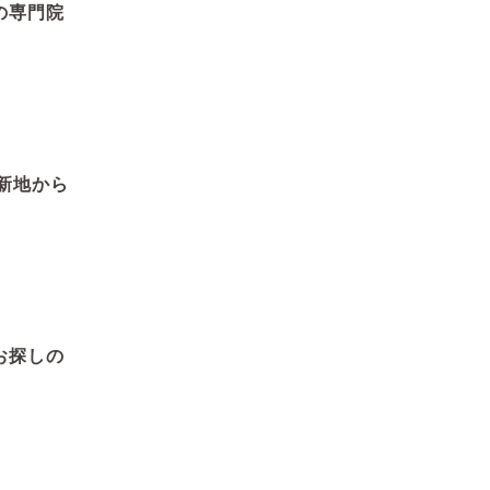
の専門院
新地から
お探しの