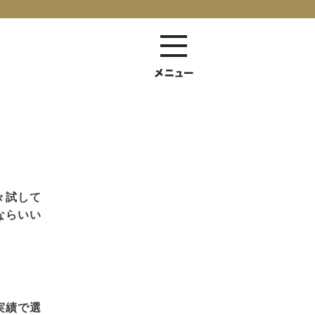
々試して
ならいい
実績で選