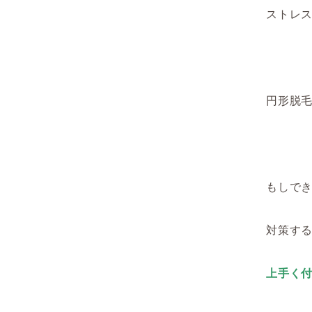
ストレ
円形脱
もしで
対策す
上手く