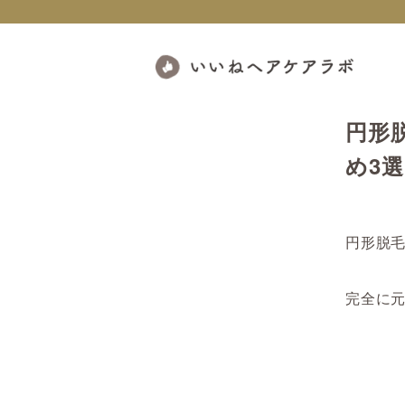
円形
め3
円形脱
完全に