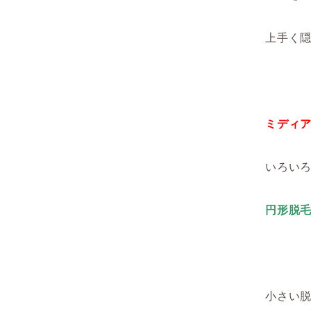
上手く
ミディ
いろい
円形脱
小さい