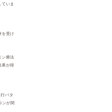
していま
療を受け
モン療法
結果が得
進行パタ
ロンが関