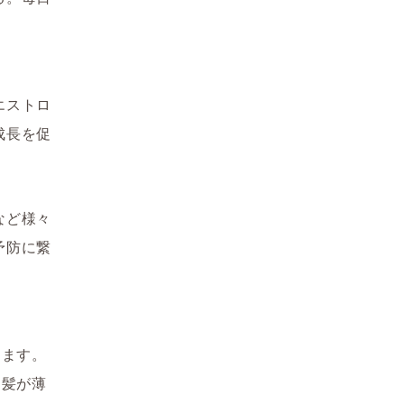
エストロ
成長を促
など様々
予防に繋
ります。
ら髪が薄