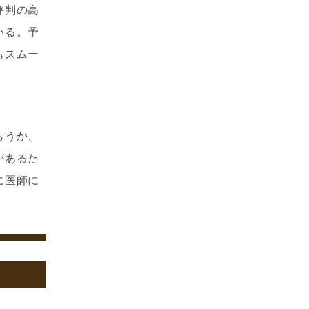
評判の高
いる。予
もスムー
らうか、
があるた
に医師に