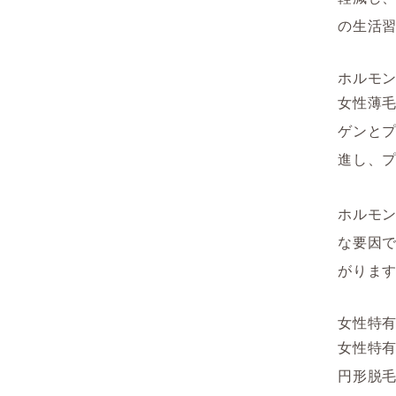
の生活
ホルモ
女性薄
ゲンと
進し、
ホルモ
な要因
がりま
女性特
女性特有
円形脱毛