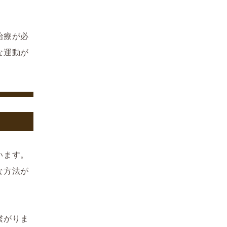
治療が必
な運動が
います。
な方法が
繋がりま