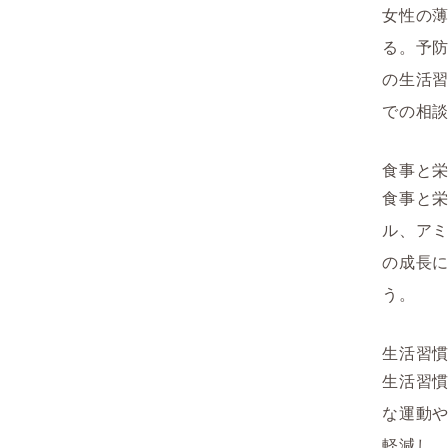
女性の
る。予
の生活
での相
食事と
食事と
ル、ア
の成長
う。
生活習
生活習
な運動
軽減し