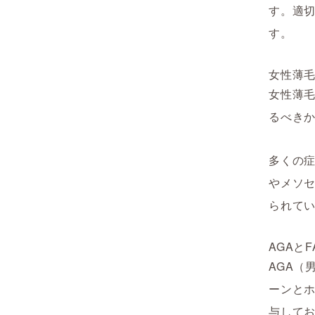
す。適
す。
女性薄
女性薄
るべき
多くの
やメソ
られて
AGAと
AGA（
ーンとホ
与してお