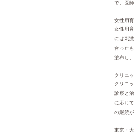
で、医
女性用
女性用
には刺
合った
塗布し
クリニ
クリニ
診察と
に応じて
の継続
東京・