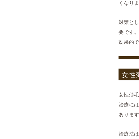
くなり
対策と
要です
効果的
女性
女性薄
治療に
ありま
治療法