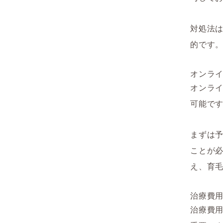
対処法
的です
オンラ
オンラ
可能で
まずは
ことが
え、育
治療費
治療費