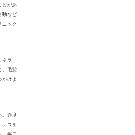
などがあ
運動など
リニック
ミネラ
と、毛髪
心がけよ
い。適度
トレスを
る。毎日