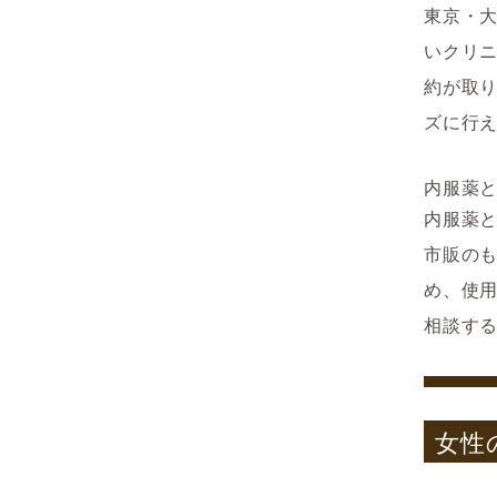
東京・
いクリ
約が取
ズに行
内服薬
内服薬
市販の
め、使
相談す
女性