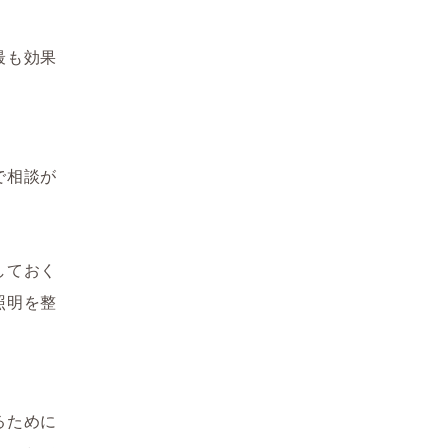
最も効果
で相談が
しておく
照明を整
。
るために