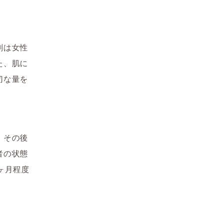
剤は女性
た、肌に
切な量を
、その後
者の状態
ヶ月程度