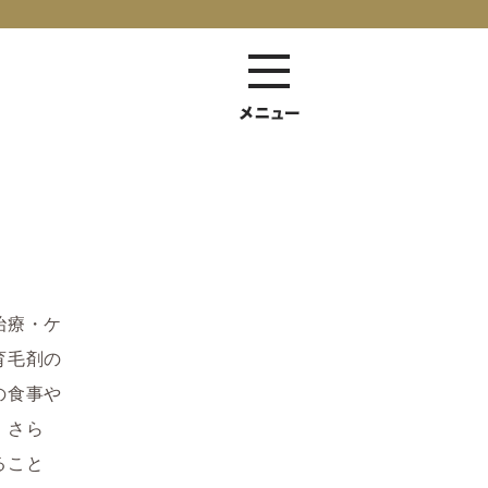
治療・ケ
育毛剤の
の食事や
。さら
ること