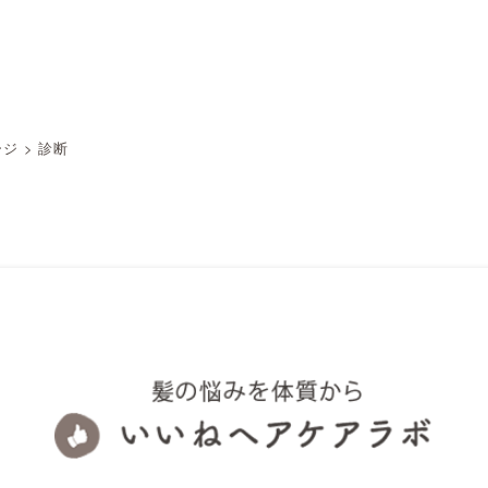
ージ
>
診断