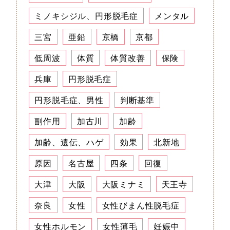
ミノキシジル、円形脱毛症
メンタル
三宮
亜鉛
京橋
京都
低周波
体質
体質改善
保険
兵庫
円形脱毛症
円形脱毛症、男性
判断基準
副作用
加古川
加齢
加齢、遺伝、ハゲ
効果
北新地
原因
名古屋
四条
回復
大津
大阪
大阪ミナミ
天王寺
奈良
女性
女性びまん性脱毛症
女性ホルモン
女性薄毛
妊娠中