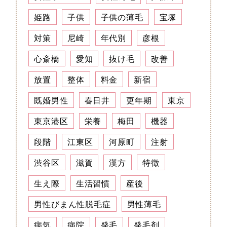
姫路
子供
子供の薄毛
宝塚
対策
尼崎
年代別
彦根
心斎橋
愛知
抜け毛
改善
放置
整体
料金
新宿
既婚男性
春日井
更年期
東京
東京港区
栄養
梅田
機器
段階
江東区
河原町
注射
渋谷区
滋賀
漢方
特徴
生え際
生活習慣
産後
男性びまん性脱毛症
男性薄毛
病気
病院
発毛
発毛剤