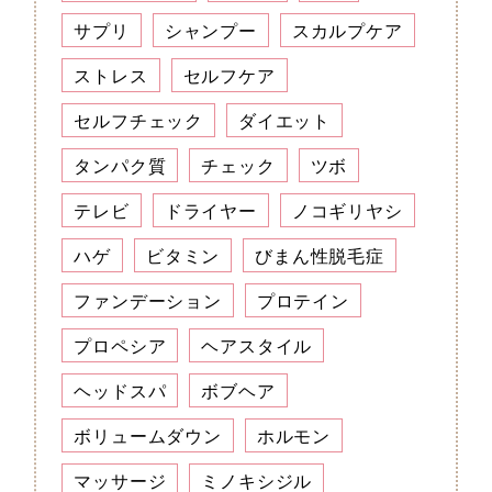
サプリ
シャンプー
スカルプケア
ストレス
セルフケア
セルフチェック
ダイエット
タンパク質
チェック
ツボ
テレビ
ドライヤー
ノコギリヤシ
ハゲ
ビタミン
びまん性脱毛症
ファンデーション
プロテイン
プロペシア
ヘアスタイル
ヘッドスパ
ボブヘア
ボリュームダウン
ホルモン
マッサージ
ミノキシジル