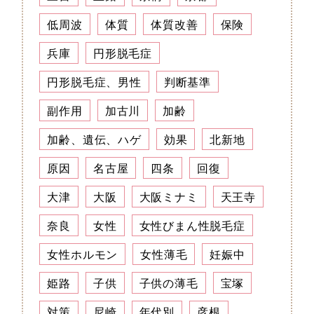
低周波
体質
体質改善
保険
兵庫
円形脱毛症
円形脱毛症、男性
判断基準
副作用
加古川
加齢
加齢、遺伝、ハゲ
効果
北新地
原因
名古屋
四条
回復
大津
大阪
大阪ミナミ
天王寺
奈良
女性
女性びまん性脱毛症
女性ホルモン
女性薄毛
妊娠中
姫路
子供
子供の薄毛
宝塚
対策
尼崎
年代別
彦根