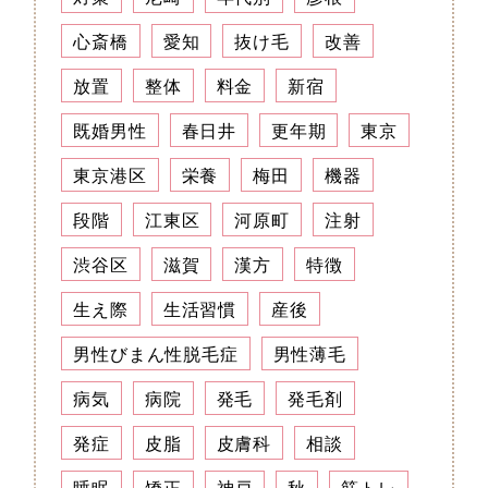
心斎橋
愛知
抜け毛
改善
放置
整体
料金
新宿
既婚男性
春日井
更年期
東京
東京港区
栄養
梅田
機器
段階
江東区
河原町
注射
渋谷区
滋賀
漢方
特徴
生え際
生活習慣
産後
男性びまん性脱毛症
男性薄毛
病気
病院
発毛
発毛剤
発症
皮脂
皮膚科
相談
睡眠
矯正
神戸
秋
筋トレ