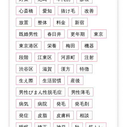
心斎橋
愛知
抜け毛
改善
放置
整体
料金
新宿
既婚男性
春日井
更年期
東京
東京港区
栄養
梅田
機器
段階
江東区
河原町
注射
渋谷区
滋賀
漢方
特徴
生え際
生活習慣
産後
男性びまん性脱毛症
男性薄毛
病気
病院
発毛
発毛剤
発症
皮脂
皮膚科
相談
睡眠
矯正
神戸
秋
筋トレ