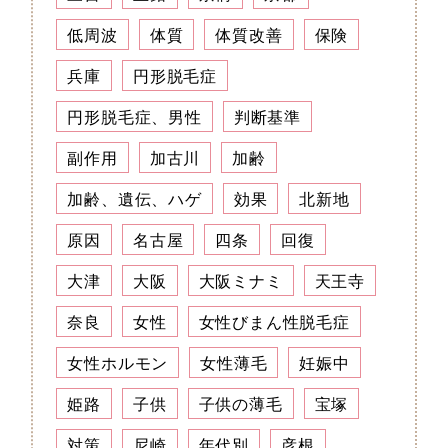
低周波
体質
体質改善
保険
兵庫
円形脱毛症
円形脱毛症、男性
判断基準
副作用
加古川
加齢
加齢、遺伝、ハゲ
効果
北新地
原因
名古屋
四条
回復
大津
大阪
大阪ミナミ
天王寺
奈良
女性
女性びまん性脱毛症
女性ホルモン
女性薄毛
妊娠中
姫路
子供
子供の薄毛
宝塚
対策
尼崎
年代別
彦根