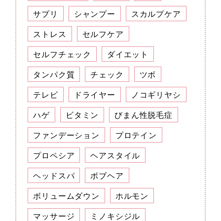
サプリ
シャンプー
スカルプケア
ストレス
セルフケア
セルフチェック
ダイエット
タンパク質
チェック
ツボ
テレビ
ドライヤー
ノコギリヤシ
ハゲ
ビタミン
びまん性脱毛症
ファンデーション
プロテイン
プロペシア
ヘアスタイル
ヘッドスパ
ボブヘア
ボリュームダウン
ホルモン
マッサージ
ミノキシジル