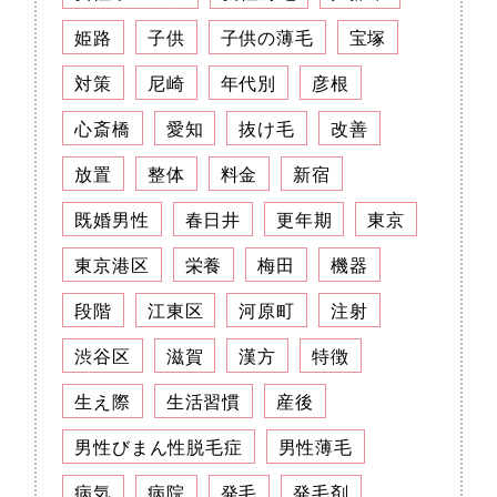
姫路
子供
子供の薄毛
宝塚
対策
尼崎
年代別
彦根
心斎橋
愛知
抜け毛
改善
放置
整体
料金
新宿
既婚男性
春日井
更年期
東京
東京港区
栄養
梅田
機器
段階
江東区
河原町
注射
渋谷区
滋賀
漢方
特徴
生え際
生活習慣
産後
男性びまん性脱毛症
男性薄毛
病気
病院
発毛
発毛剤