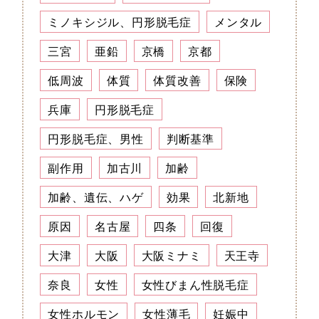
ミノキシジル、円形脱毛症
メンタル
三宮
亜鉛
京橋
京都
低周波
体質
体質改善
保険
兵庫
円形脱毛症
円形脱毛症、男性
判断基準
副作用
加古川
加齢
加齢、遺伝、ハゲ
効果
北新地
原因
名古屋
四条
回復
大津
大阪
大阪ミナミ
天王寺
奈良
女性
女性びまん性脱毛症
女性ホルモン
女性薄毛
妊娠中