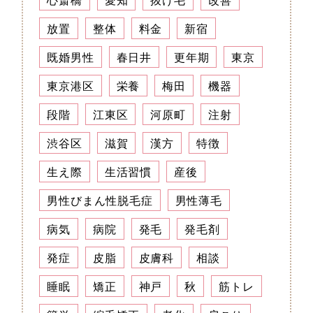
放置
整体
料金
新宿
既婚男性
春日井
更年期
東京
東京港区
栄養
梅田
機器
段階
江東区
河原町
注射
渋谷区
滋賀
漢方
特徴
生え際
生活習慣
産後
男性びまん性脱毛症
男性薄毛
病気
病院
発毛
発毛剤
発症
皮脂
皮膚科
相談
睡眠
矯正
神戸
秋
筋トレ