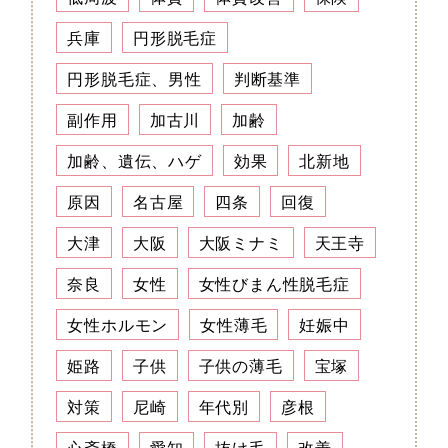
兵庫
円形脱毛症
円形脱毛症、男性
判断基準
副作用
加古川
加齢
加齢、遺伝、ハゲ
効果
北新地
原因
名古屋
四条
回復
大津
大阪
大阪ミナミ
天王寺
奈良
女性
女性びまん性脱毛症
女性ホルモン
女性薄毛
妊娠中
姫路
子供
子供の薄毛
宝塚
対策
尼崎
年代別
彦根
心斎橋
愛知
抜け毛
改善