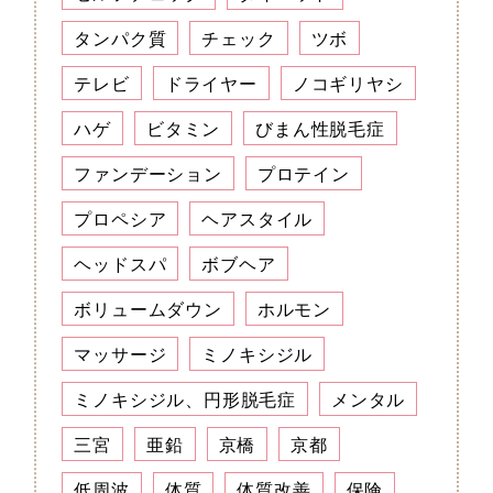
タンパク質
チェック
ツボ
テレビ
ドライヤー
ノコギリヤシ
ハゲ
ビタミン
びまん性脱毛症
ファンデーション
プロテイン
プロペシア
ヘアスタイル
ヘッドスパ
ボブヘア
ボリュームダウン
ホルモン
マッサージ
ミノキシジル
ミノキシジル、円形脱毛症
メンタル
三宮
亜鉛
京橋
京都
低周波
体質
体質改善
保険