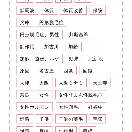
低周波
体質
体質改善
保険
兵庫
円形脱毛症
円形脱毛症、男性
判断基準
副作用
加古川
加齢
加齢、遺伝、ハゲ
効果
北新地
原因
名古屋
四条
回復
大津
大阪
大阪ミナミ
天王寺
奈良
女性
女性びまん性脱毛症
女性ホルモン
女性薄毛
妊娠中
姫路
子供
子供の薄毛
宝塚
対策
尼崎
年代別
彦根