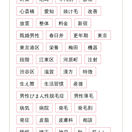
心斎橋
愛知
抜け毛
改善
放置
整体
料金
新宿
既婚男性
春日井
更年期
東京
東京港区
栄養
梅田
機器
段階
江東区
河原町
注射
渋谷区
滋賀
漢方
特徴
生え際
生活習慣
産後
男性びまん性脱毛症
男性薄毛
病気
病院
発毛
発毛剤
発症
皮脂
皮膚科
相談
睡眠
矯正
神戸
秋
筋トレ