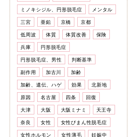
ミノキシジル、円形脱毛症
メンタル
三宮
亜鉛
京橋
京都
低周波
体質
体質改善
保険
兵庫
円形脱毛症
円形脱毛症、男性
判断基準
副作用
加古川
加齢
加齢、遺伝、ハゲ
効果
北新地
原因
名古屋
四条
回復
大津
大阪
大阪ミナミ
天王寺
奈良
女性
女性びまん性脱毛症
女性ホルモン
女性薄毛
妊娠中