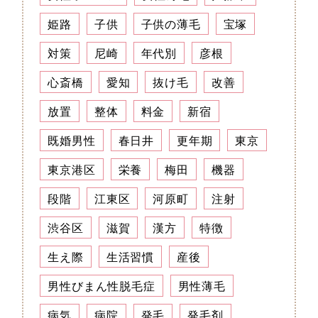
姫路
子供
子供の薄毛
宝塚
対策
尼崎
年代別
彦根
心斎橋
愛知
抜け毛
改善
放置
整体
料金
新宿
既婚男性
春日井
更年期
東京
東京港区
栄養
梅田
機器
段階
江東区
河原町
注射
渋谷区
滋賀
漢方
特徴
生え際
生活習慣
産後
男性びまん性脱毛症
男性薄毛
病気
病院
発毛
発毛剤