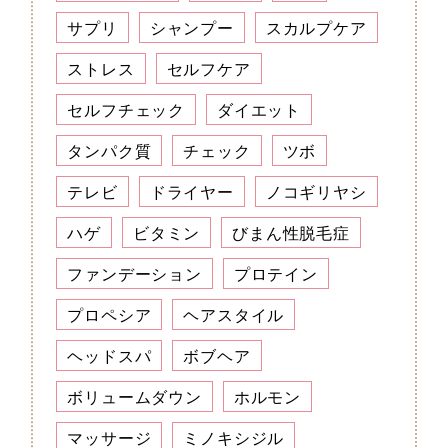
サプリ
シャンプー
スカルプケア
ストレス
セルフケア
セルフチェック
ダイエット
タンパク質
チェック
ツボ
テレビ
ドライヤー
ノコギリヤシ
ハゲ
ビタミン
びまん性脱毛症
ファンデーション
プロテイン
プロペシア
ヘアスタイル
ヘッドスパ
ボブヘア
ボリュームダウン
ホルモン
マッサージ
ミノキシジル