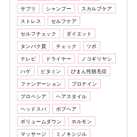
サプリ
シャンプー
スカルプケア
ストレス
セルフケア
セルフチェック
ダイエット
タンパク質
チェック
ツボ
テレビ
ドライヤー
ノコギリヤシ
ハゲ
ビタミン
びまん性脱毛症
ファンデーション
プロテイン
プロペシア
ヘアスタイル
ヘッドスパ
ボブヘア
ボリュームダウン
ホルモン
マッサージ
ミノキシジル