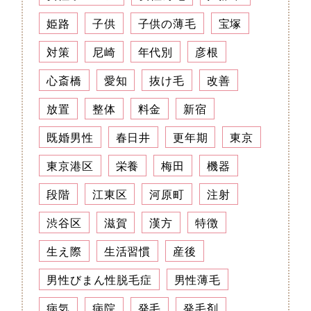
姫路
子供
子供の薄毛
宝塚
対策
尼崎
年代別
彦根
心斎橋
愛知
抜け毛
改善
放置
整体
料金
新宿
既婚男性
春日井
更年期
東京
東京港区
栄養
梅田
機器
段階
江東区
河原町
注射
渋谷区
滋賀
漢方
特徴
生え際
生活習慣
産後
男性びまん性脱毛症
男性薄毛
病気
病院
発毛
発毛剤