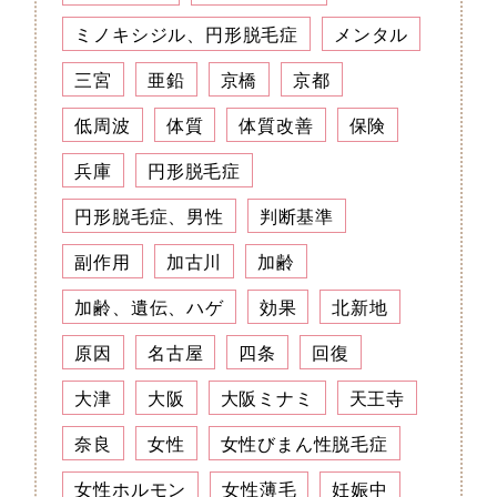
ミノキシジル、円形脱毛症
メンタル
三宮
亜鉛
京橋
京都
低周波
体質
体質改善
保険
兵庫
円形脱毛症
円形脱毛症、男性
判断基準
副作用
加古川
加齢
加齢、遺伝、ハゲ
効果
北新地
原因
名古屋
四条
回復
大津
大阪
大阪ミナミ
天王寺
奈良
女性
女性びまん性脱毛症
女性ホルモン
女性薄毛
妊娠中