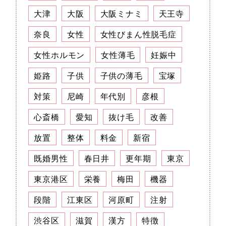
大津
大阪
大阪ミナミ
天王寺
奈良
女性
女性びまん性脱毛症
女性ホルモン
女性薄毛
妊娠中
姫路
子供
子供の薄毛
宝塚
対策
尼崎
年代別
彦根
心斎橋
愛知
抜け毛
改善
放置
整体
料金
新宿
既婚男性
春日井
更年期
東京
東京港区
栄養
梅田
機器
段階
江東区
河原町
注射
渋谷区
滋賀
漢方
特徴