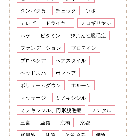
タンパク質
チェック
ツボ
テレビ
ドライヤー
ノコギリヤシ
ハゲ
ビタミン
びまん性脱毛症
ファンデーション
プロテイン
プロペシア
ヘアスタイル
ヘッドスパ
ボブヘア
ボリュームダウン
ホルモン
マッサージ
ミノキシジル
ミノキシジル、円形脱毛症
メンタル
三宮
亜鉛
京橋
京都
低周波
体質
体質改善
保険