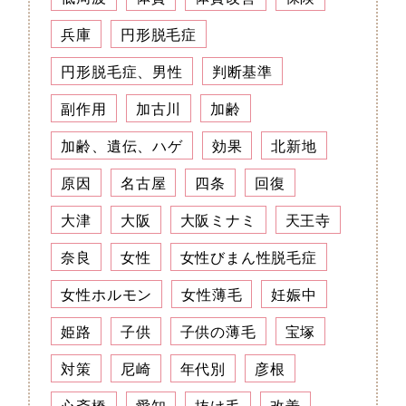
兵庫
円形脱毛症
円形脱毛症、男性
判断基準
副作用
加古川
加齢
加齢、遺伝、ハゲ
効果
北新地
原因
名古屋
四条
回復
大津
大阪
大阪ミナミ
天王寺
奈良
女性
女性びまん性脱毛症
女性ホルモン
女性薄毛
妊娠中
姫路
子供
子供の薄毛
宝塚
対策
尼崎
年代別
彦根
心斎橋
愛知
抜け毛
改善