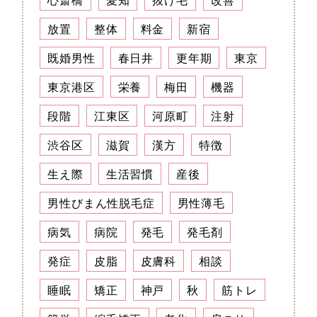
放置
整体
料金
新宿
既婚男性
春日井
更年期
東京
東京港区
栄養
梅田
機器
段階
江東区
河原町
注射
渋谷区
滋賀
漢方
特徴
生え際
生活習慣
産後
男性びまん性脱毛症
男性薄毛
病気
病院
発毛
発毛剤
発症
皮脂
皮膚科
相談
睡眠
矯正
神戸
秋
筋トレ