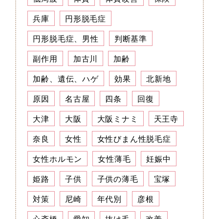
兵庫
円形脱毛症
円形脱毛症、男性
判断基準
副作用
加古川
加齢
加齢、遺伝、ハゲ
効果
北新地
原因
名古屋
四条
回復
大津
大阪
大阪ミナミ
天王寺
奈良
女性
女性びまん性脱毛症
女性ホルモン
女性薄毛
妊娠中
姫路
子供
子供の薄毛
宝塚
対策
尼崎
年代別
彦根
心斎橋
愛知
抜け毛
改善