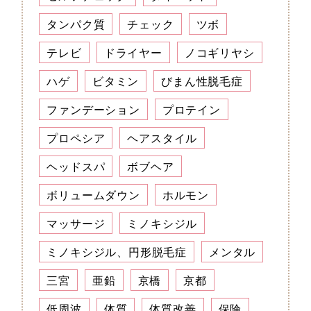
タンパク質
チェック
ツボ
テレビ
ドライヤー
ノコギリヤシ
ハゲ
ビタミン
びまん性脱毛症
ファンデーション
プロテイン
プロペシア
ヘアスタイル
ヘッドスパ
ボブヘア
ボリュームダウン
ホルモン
マッサージ
ミノキシジル
ミノキシジル、円形脱毛症
メンタル
三宮
亜鉛
京橋
京都
低周波
体質
体質改善
保険