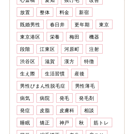
放置
整体
料金
新宿
既婚男性
春日井
更年期
東京
東京港区
栄養
梅田
機器
段階
江東区
河原町
注射
渋谷区
滋賀
漢方
特徴
生え際
生活習慣
産後
男性びまん性脱毛症
男性薄毛
病気
病院
発毛
発毛剤
発症
皮脂
皮膚科
相談
睡眠
矯正
神戸
秋
筋トレ