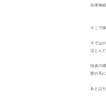
自律神
そこで
今では
ほとん
頭皮の
髪の毛
あとは