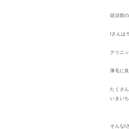
頭頂部
Iさんは
クリニ
薄毛に
たくさ
いまい
そんなI